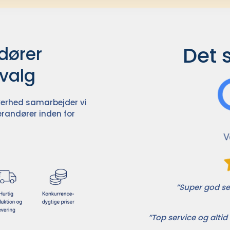
Det 
ører

dvalg
ikkerhed samarbejder vi
randører inden for
”Super god ser
”Top service og altid 