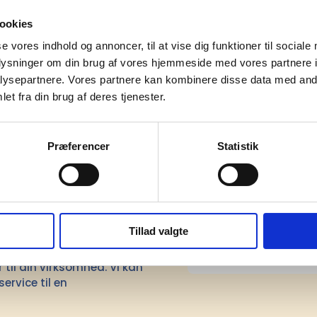
m)
0,50
ookies
ABS plast
se vores indhold og annoncer, til at vise dig funktioner til sociale
oplysninger om din brug af vores hjemmeside med vores partnere i
sesland
Kina
ysepartnere. Vores partnere kan kombinere disse data med andr
et fra din brug af deres tjenester.
e
286C
Præferencer
Statistik
mation om
Tillad valgte
il din virksomhed. Vi kan
ervice til en