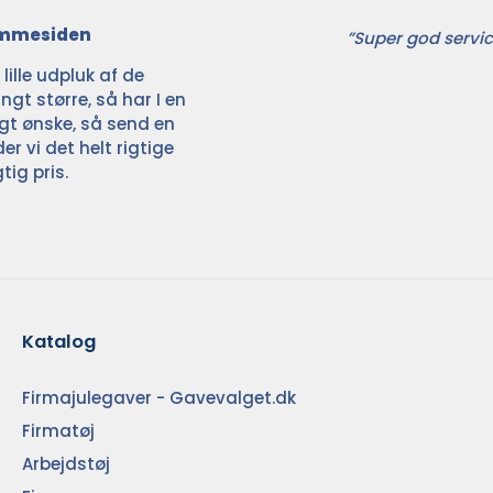
jemmesiden
”Super god servic
ille udpluk af de
ngt større, så har I en
ligt ønske, så send en
der vi det helt rigtige
tig pris.
Katalog
Firmajulegaver - Gavevalget.dk
Firmatøj
Arbejdstøj