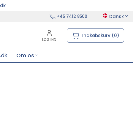
.dk
Dansk
+45 7412 8500
Indkøbskurv (0)
LOG IND
.dk
Om os