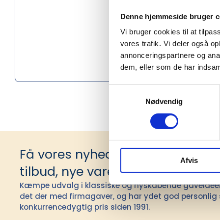
Højde (c
Denne hjemmeside bruger c
Materiale
Vi bruger cookies til at tilpas
vores trafik. Vi deler også 
Oprindel
annonceringspartnere og anal
dem, eller som de har indsaml
PMS farv
Samtykkevalg
Nødvendig
Få vores nyhedsbrev med infor
Afvis
tilbud, nye varer og andet godt
Kæmpe udvalg i klassiske og nyskabende gaveidéer t
det der med firmagaver, og har ydet god personlig s
konkurrencedygtig pris siden 1991.