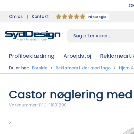
OB
Om os
Kontakt
På Google
Profilbeklædning
Arbejdstøj
Reklameartik
Du er her:
Forside
Reklameartikler med logo
Hjem & 
Castor nøglering med
Varenummer:
PFC-11801200