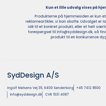
Kun et lille udvalg vises på h
Produkterne på hjemmesiden er kun et l
reklameartikler, vi kan skaffe. Udvalget er la
idé til et konkret produkt, eller et helt sær
forespørgsel til
info@syddesign.dk
, så fin
produkt til en konkurrence dyg
SydDesign A/S
Ingolf Nielsens Vej 35, 6400 Sønderborg
+45 7412 8500
info@syddesign.dk
CVR 1531 4087