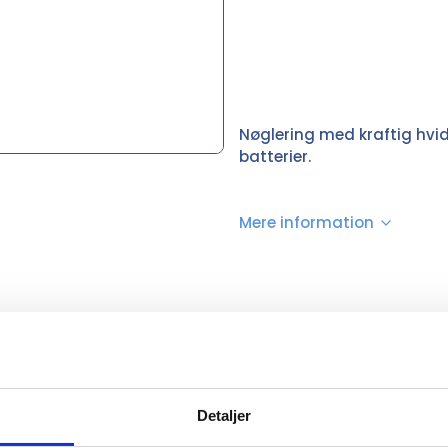
Nøglering med kraftig hvid 
batterier.
Mere information
Blå, Sølv, Ensfarvet sort
Detaljer
(cm)
6,00