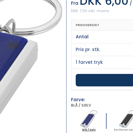
DKK 6,00
Fra
/
DKK 7,50 inkl. moms
PRISOVERSIGT
Antal
Pris pr. stk.
1 farvet tryk
Farve:
BLÅ / SØLV
Blå / Sølv