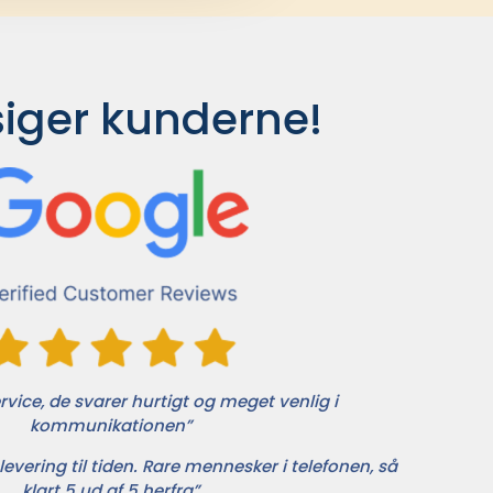
siger kunderne!
vice, de svarer hurtigt og meget venlig i
kommunikationen”
levering til tiden. Rare mennesker i telefonen, så
klart 5 ud af 5 herfra”