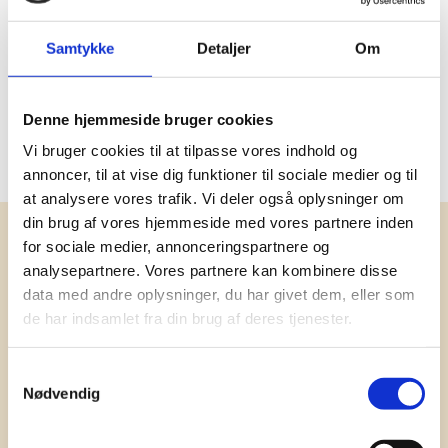
C- COFFEE KIENI,
D - SALT & CARAMEL,
Samtykke
Detaljer
Om
E - SALMIAK,
F - DARK & SEA SALT,
DOUBLE CHOCOLATE,
CLASSIC CARAMEL CARAMEL
Denne hjemmeside bruger cookies
CRISPY RASPBERRY.
Vi bruger cookies til at tilpasse vores indhold og
annoncer, til at vise dig funktioner til sociale medier og til
at analysere vores trafik. Vi deler også oplysninger om
din brug af vores hjemmeside med vores partnere inden
Få vores nyhedsbrev med
for sociale medier, annonceringspartnere og
analysepartnere. Vores partnere kan kombinere disse
information om tilbud, nye varer og
data med andre oplysninger, du har givet dem, eller som
andet godt
de har indsamlet fra din brug af deres tjenester.
Kæmpe udvalg i klassiske og nyskabende gaveidéer
til din virksomhed. Vi kan det der med firmagaver, og
Samtykkevalg
har ydet god personlig service til en
Nødvendig
konkurrencedygtig pris siden 1991.