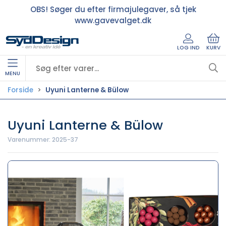
OBS! Søger du efter firmajulegaver, så tjek
www.gavevalget.dk
LOG IND
KURV
MENU
Forside
Uyuni Lanterne & Bülow
Uyuni Lanterne & Bülow
Varenummer:
2025-37