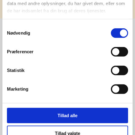
data med andre oplysninger, du har givet dem, eller som
de har indsamlet fra din brug af deres tjenester.
Samtykkevalg
Nødvendig
Stærke 
Præferencer
leverandører

giver større 
Statistik
udvalg
Marketing
For at sikre høj kvalitet og stor
leveringssikkerhed samarbejder vi
med de største og mest
Tillad alle
anerkendte leverandører inden for
promotion.
Tillad valgte