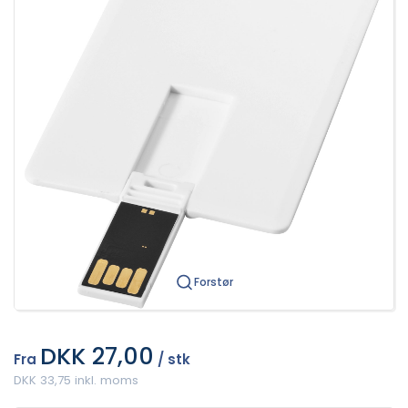
Forstør
DKK 27,00
Fra
/ stk
DKK 33,75 inkl. moms