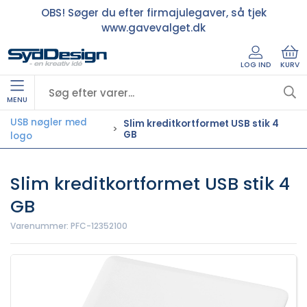
OBS! Søger du efter firmajulegaver, så tjek
www.gavevalget.dk
LOG IND
KURV
MENU
USB nøgler med
Slim kreditkortformet USB stik 4
GB
logo
Slim kreditkortformet USB stik 4
GB
Varenummer:
PFC-12352100