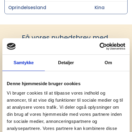
Oprindelsesland
Kina
Få vores nyhedsbrev med
information om tilbud, nye varer og
andet godt
Samtykke
Detaljer
Om
Kæmpe udvalg i klassiske og nyskabende gaveidéer
til din virksomhed. Vi kan det der med firmagaver, og
har ydet god personlig service til en
konkurrencedygtig pris siden 1991.
Denne hjemmeside bruger cookies
Vi bruger cookies til at tilpasse vores indhold og
annoncer, til at vise dig funktioner til sociale medier og til
at analysere vores trafik. Vi deler også oplysninger om
din brug af vores hjemmeside med vores partnere inden
for sociale medier, annonceringspartnere og
analysepartnere. Vores partnere kan kombinere disse
Tilmeld