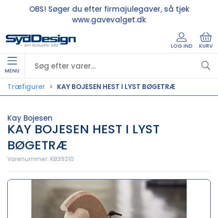
OBS! Søger du efter firmajulegaver, så tjek
www.gavevalget.dk
LOG IND
KURV
MENU
Træfigurer
KAY BOJESEN HEST I LYST BØGETRÆ
Kay Bojesen
KAY BOJESEN HEST I LYST
BØGETRÆ
Varenummer:
KB39210