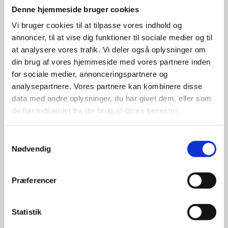
Denne hjemmeside bruger cookies
Vi bruger cookies til at tilpasse vores indhold og
Stærke 
annoncer, til at vise dig funktioner til sociale medier og til
leverandører

at analysere vores trafik. Vi deler også oplysninger om
din brug af vores hjemmeside med vores partnere inden
giver større 
for sociale medier, annonceringspartnere og
analysepartnere. Vores partnere kan kombinere disse
udvalg
data med andre oplysninger, du har givet dem, eller som
de har indsamlet fra din brug af deres tjenester.
For at sikre høj kvalitet og stor
leveringssikkerhed samarbejder vi
Samtykkevalg
med de største og mest
Nødvendig
anerkendte leverandører inden for
promotion.
Præferencer
Statistik