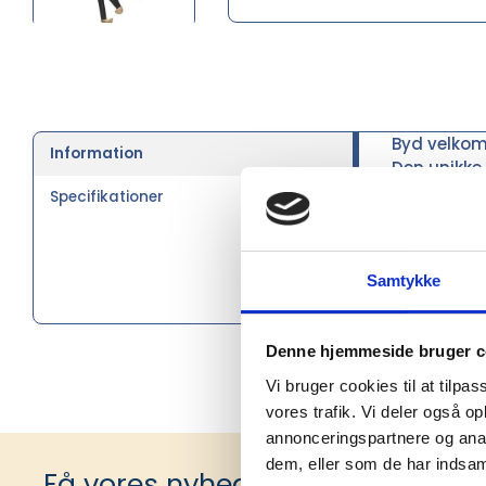
Byd velkom
Information
Den unikke 
hovedrolle
Specifikationer
dele skal b
dybsort ov
eksklusivt 
Samtykke
nok af Kay 
elegante u
Denne hjemmeside bruger c
Vi bruger cookies til at tilpas
vores trafik. Vi deler også 
annonceringspartnere og anal
dem, eller som de har indsaml
Få vores nyhedsbrev med infor