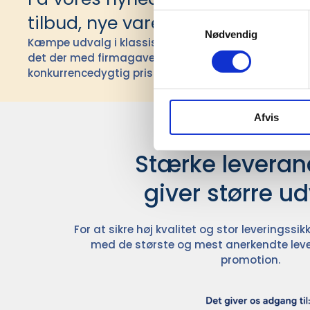
tilbud, nye varer og andet godt
Samtykkevalg
Nødvendig
Kæmpe udvalg i klassiske og nyskabende gaveidéer t
det der med firmagaver, og har ydet god personlig s
konkurrencedygtig pris siden 1991.
Afvis
Stærke leverand
giver større u
For at sikre høj kvalitet og stor leveringss
med de største og mest anerkendte leve
promotion.