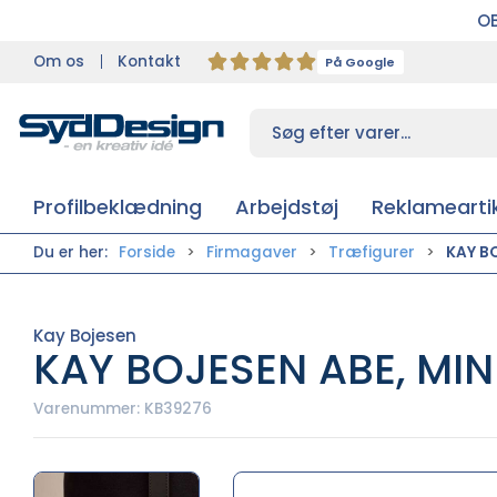
OB
Om os
Kontakt
På Google
Profilbeklædning
Arbejdstøj
Reklameartik
Du er her:
Forside
Firmagaver
Træfigurer
KAY BO
Kay Bojesen
KAY BOJESEN ABE, MIN
Varenummer:
KB39276