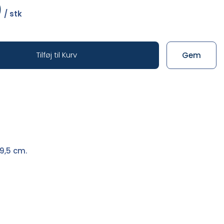
0
/ stk
Tilføj til Kurv
Gem
9,5 cm.