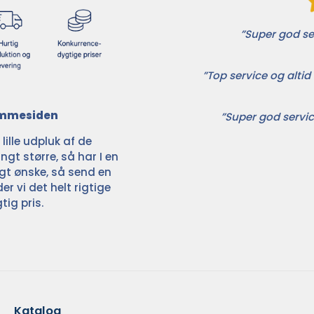
”Super god ser
”Top service og altid 
jemmesiden
”Super god servic
ille udpluk af de
ngt større, så har I en
ligt ønske, så send en
der vi det helt rigtige
tig pris.
Katalog