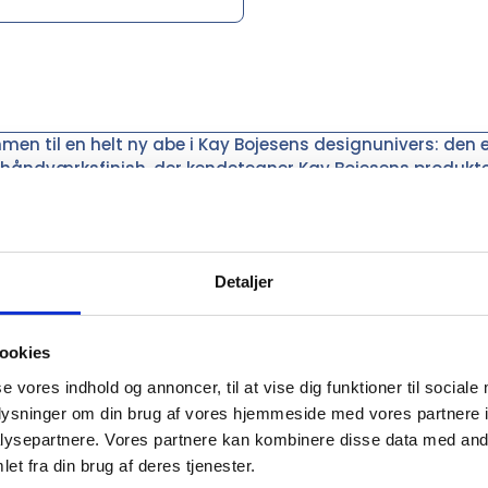
men til en helt ny abe i Kay Bojesens designunivers: den
håndværksfinish, der kendetegner Kay Bojesens produkter, 
n og er behandlet med nænsomhed og respekt. Det kræve
ejdses, og der ligger mange timers håndværk i hver enkelt
erflade med glød, varme og liv, og de imponerende hån
udtryk. Den nye, stilfulde abe er den perfekte gave til design
Detaljer
Bojesens aber. Uanset hvor aben flytter ind, vil den skabe 
dseende.
ookies
se vores indhold og annoncer, til at vise dig funktioner til sociale
oplysninger om din brug af vores hjemmeside med vores partnere i
ysepartnere. Vores partnere kan kombinere disse data med andr
et fra din brug af deres tjenester.
mation om