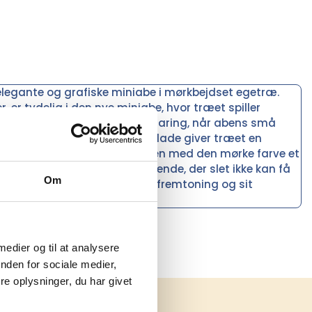
 elegante og grafiske miniabe i mørkbejdset egetræ.
er tydelig i den nye miniabe, hvor træet spiller
r stor omhyggelighed og erfaring, når abens små
 lille abe. Den bejdsede overflade giver træet en
dværksdetaljer skaber sammen med den mørke farve et
elskeren. Eller til ham eller hende, der slet ikke kan få
Om
smil og stil med sin finurlige fremtoning og sit
 medier og til at analysere
nden for sociale medier,
e oplysninger, du har givet