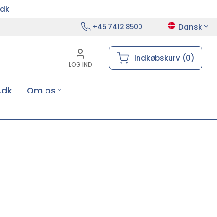
.dk
Dansk
+45 7412 8500
Indkøbskurv (0)
LOG IND
.dk
Om os