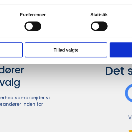
Præferencer
Statistik
il din virksomhed. Vi kan
ervice til en
Tillad valgte
Det 
ører

dvalg
ikkerhed samarbejder vi
randører inden for