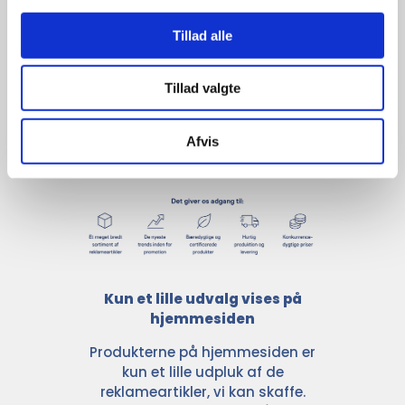
udvalg
Tillad alle
For at sikre høj kvalitet og stor
Tillad valgte
leveringssikkerhed samarbejder vi
med de største og mest
anerkendte leverandører inden for
Afvis
promotion.
Kun et lille udvalg vises på
hjemmesiden
Produkterne på hjemmesiden er
kun et lille udpluk af de
reklameartikler, vi kan skaffe.