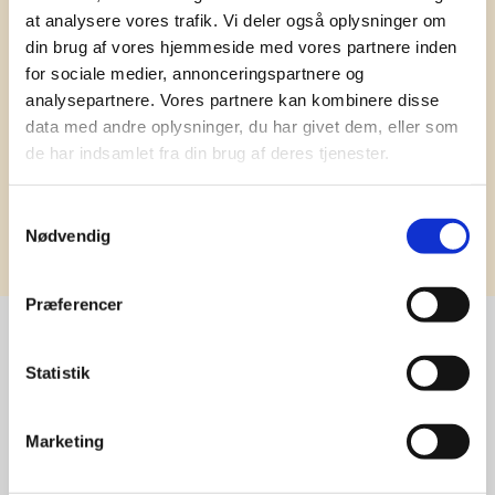
har ydet god personlig service til en
at analysere vores trafik. Vi deler også oplysninger om
konkurrencedygtig pris siden 1991.
din brug af vores hjemmeside med vores partnere inden
for sociale medier, annonceringspartnere og
analysepartnere. Vores partnere kan kombinere disse
data med andre oplysninger, du har givet dem, eller som
de har indsamlet fra din brug af deres tjenester.
Samtykkevalg
Tilmeld
Nødvendig
Præferencer
Statistik
Stærke 
leverandører

Marketing
giver større 