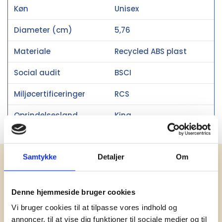
Køn
Unisex
Diameter (cm)
5,76
Materiale
Recycled ABS plast
Social audit
BSCI
Miljøcertificeringer
RCS
Oprindelsesland
Kina
Samtykke
Detaljer
Om
Få vores nyhedsbrev med
information om tilbud, nye varer og
Denne hjemmeside bruger cookies
andet godt
Vi bruger cookies til at tilpasse vores indhold og
Kæmpe udvalg i klassiske og nyskabende gaveidéer
annoncer, til at vise dig funktioner til sociale medier og til
til din virksomhed. Vi kan det der med firmagaver, og