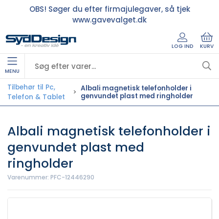
OBS! Søger du efter firmajulegaver, så tjek
www.gavevalget.dk
LOG IND
KURV
MENU
Tilbehør til Pc,
Albali magnetisk telefonholder i
genvundet plast med ringholder
Telefon & Tablet
Albali magnetisk telefonholder i
genvundet plast med
ringholder
Varenummer:
PFC-12446290