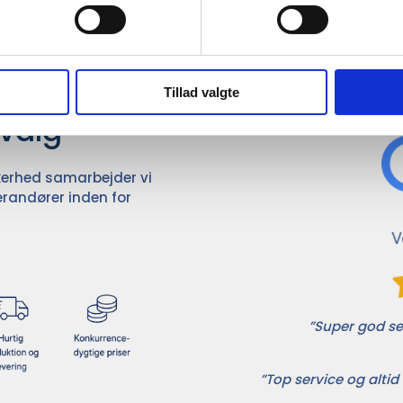
Det 
ører

Tillad valgte
dvalg
ikkerhed samarbejder vi
randører inden for
”Super god ser
”Top service og altid 