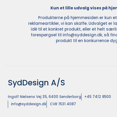
Kun et lille udvalg vises på h
Produkterne på hjemmesiden er kun et l
reklameartikler, vi kan skaffe. Udvalget er la
idé til et konkret produkt, eller et helt sær
forespørgsel til
info@syddesign.dk
, så fin
produkt til en konkurrence dyg
SydDesign A/S
Ingolf Nielsens Vej 35, 6400 Sønderborg
+45 7412 8500
info@syddesign.dk
CVR 1531 4087