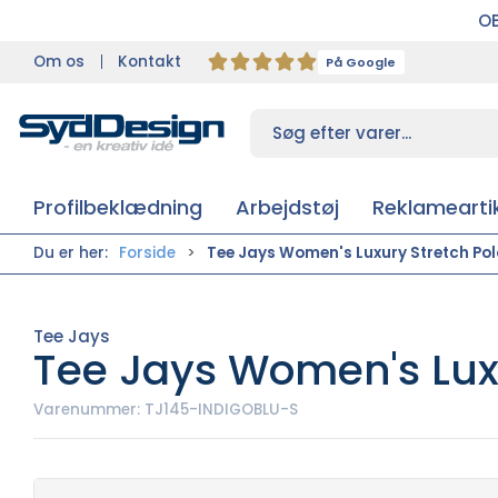
OB
Om os
Kontakt
På Google
Profilbeklædning
Arbejdstøj
Reklameartik
Du er her:
Forside
Tee Jays Women's Luxury Stretch Pol
Tee Jays
Tee Jays Women's Luxu
Varenummer:
TJ145-INDIGOBLU-S