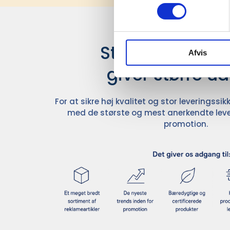
Stærke leverand
Afvis
giver større u
For at sikre høj kvalitet og stor leveringss
med de største og mest anerkendte leve
promotion.