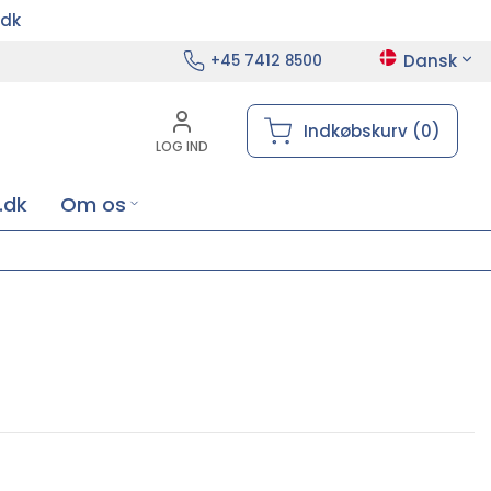
.dk
Dansk
+45 7412 8500
Indkøbskurv (0)
LOG IND
.dk
Om os