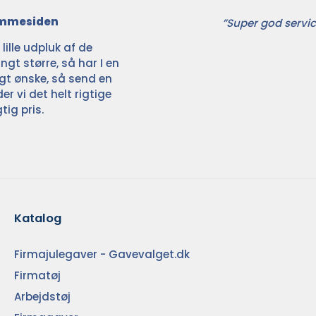
jemmesiden
”Super god servic
ille udpluk af de
ngt større, så har I en
ligt ønske, så send en
der vi det helt rigtige
tig pris.
Katalog
Firmajulegaver - Gavevalget.dk
Firmatøj
Arbejdstøj