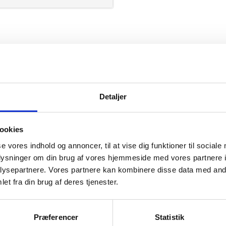
Tee Jays
Detaljer
ookies
se vores indhold og annoncer, til at vise dig funktioner til sociale
mation om
oplysninger om din brug af vores hjemmeside med vores partnere i
ysepartnere. Vores partnere kan kombinere disse data med andr
et fra din brug af deres tjenester.
il din virksomhed. Vi kan
ervice til en
Præferencer
Statistik