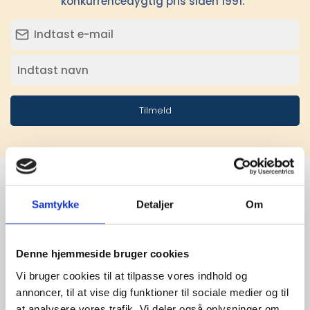
konkurrencedygtig pris siden 1991.
Tilmeld
Samtykke
Detaljer
Om
Stærke 
leverandører

Denne hjemmeside bruger cookies
giver større 
Vi bruger cookies til at tilpasse vores indhold og
annoncer, til at vise dig funktioner til sociale medier og til
udvalg
at analysere vores trafik. Vi deler også oplysninger om