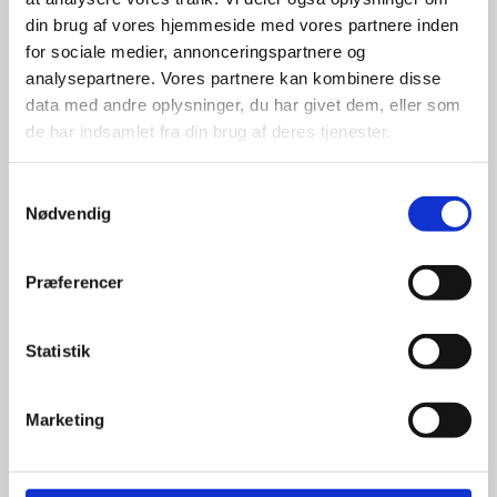
din brug af vores hjemmeside med vores partnere inden
for sociale medier, annonceringspartnere og
For at sikre høj kvalitet og stor
leveringssikkerhed samarbejder vi
analysepartnere. Vores partnere kan kombinere disse
med de største og mest
data med andre oplysninger, du har givet dem, eller som
anerkendte leverandører inden for
de har indsamlet fra din brug af deres tjenester.
promotion.
Samtykkevalg
Nødvendig
Præferencer
Kun et lille udvalg vises på
hjemmesiden
Statistik
Produkterne på hjemmesiden er
kun et lille udpluk af de
Marketing
reklameartikler, vi kan skaffe.
Udvalget er langt større, så har I en
idé til et konkret produkt, eller et