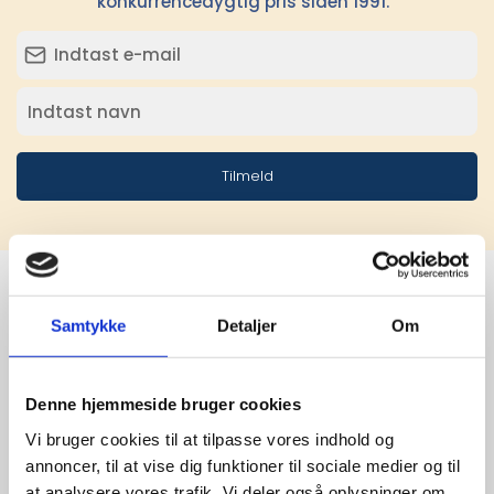
konkurrencedygtig pris siden 1991.
Tilmeld
Samtykke
Detaljer
Om
Stærke 
leverandører

Denne hjemmeside bruger cookies
giver større 
Vi bruger cookies til at tilpasse vores indhold og
annoncer, til at vise dig funktioner til sociale medier og til
udvalg
at analysere vores trafik. Vi deler også oplysninger om