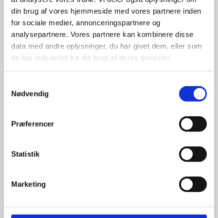
din brug af vores hjemmeside med vores partnere inden
for sociale medier, annonceringspartnere og
For at sikre høj kvalitet og stor
leveringssikkerhed samarbejder vi
analysepartnere. Vores partnere kan kombinere disse
med de største og mest
data med andre oplysninger, du har givet dem, eller som
anerkendte leverandører inden for
de har indsamlet fra din brug af deres tjenester.
promotion.
Samtykkevalg
Nødvendig
Præferencer
Kun et lille udvalg vises på
hjemmesiden
Statistik
Produkterne på hjemmesiden er
kun et lille udpluk af de
Marketing
reklameartikler, vi kan skaffe.
Udvalget er langt større, så har I en
idé til et konkret produkt, eller et