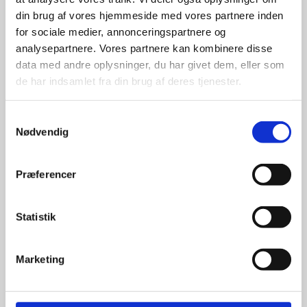
din brug af vores hjemmeside med vores partnere inden
for sociale medier, annonceringspartnere og
For at sikre høj kvalitet og stor
leveringssikkerhed samarbejder vi
analysepartnere. Vores partnere kan kombinere disse
med de største og mest
data med andre oplysninger, du har givet dem, eller som
anerkendte leverandører inden for
de har indsamlet fra din brug af deres tjenester.
promotion.
Samtykkevalg
Nødvendig
Præferencer
Kun et lille udvalg vises på
hjemmesiden
Statistik
Produkterne på hjemmesiden er
kun et lille udpluk af de
Marketing
reklameartikler, vi kan skaffe.
Udvalget er langt større, så har I en
idé til et konkret produkt, eller et