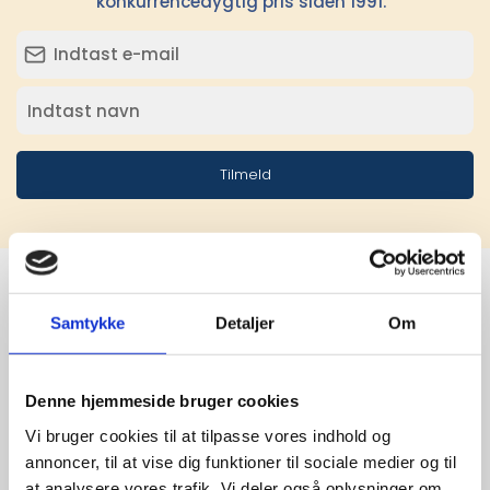
konkurrencedygtig pris siden 1991.
Tilmeld
Samtykke
Detaljer
Om
Stærke 
leverandører

Denne hjemmeside bruger cookies
giver større 
Vi bruger cookies til at tilpasse vores indhold og
annoncer, til at vise dig funktioner til sociale medier og til
udvalg
at analysere vores trafik. Vi deler også oplysninger om