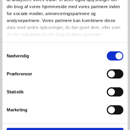
din brug af vores hjemmeside med vores partnere inden
for sociale medier, annonceringspartnere og
For at sikre høj kvalitet og stor
leveringssikkerhed samarbejder vi
analysepartnere. Vores partnere kan kombinere disse
med de største og mest
data med andre oplysninger, du har givet dem, eller som
anerkendte leverandører inden for
de har indsamlet fra din brug af deres tjenester.
promotion.
Samtykkevalg
Nødvendig
Præferencer
Kun et lille udvalg vises på
hjemmesiden
Statistik
Produkterne på hjemmesiden er
kun et lille udpluk af de
Marketing
reklameartikler, vi kan skaffe.
Udvalget er langt større, så har I en
idé til et konkret produkt, eller et