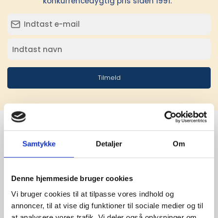
konkurrencedygtig pris siden 1991.
Tilmeld
Samtykke
Detaljer
Om
Stærke 
leverandører

Denne hjemmeside bruger cookies
giver større 
Vi bruger cookies til at tilpasse vores indhold og
annoncer, til at vise dig funktioner til sociale medier og til
udvalg
at analysere vores trafik. Vi deler også oplysninger om