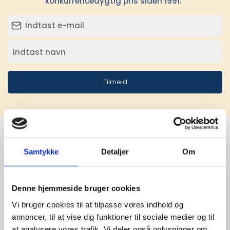
konkurrencedygtig pris siden 1991.
Tilmeld
Samtykke
Detaljer
Om
Stærke 
leverandører

Denne hjemmeside bruger cookies
giver større 
Vi bruger cookies til at tilpasse vores indhold og
annoncer, til at vise dig funktioner til sociale medier og til
udvalg
at analysere vores trafik. Vi deler også oplysninger om