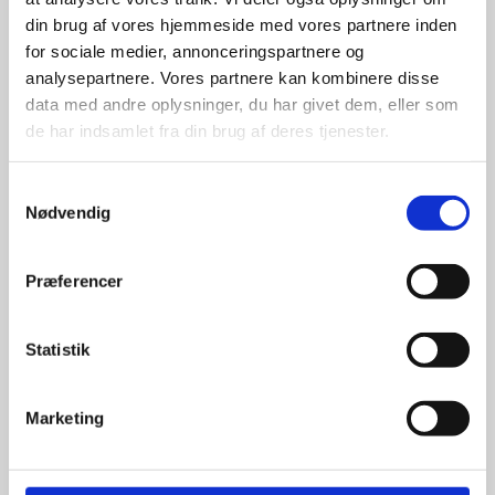
din brug af vores hjemmeside med vores partnere inden
for sociale medier, annonceringspartnere og
For at sikre høj kvalitet og stor
leveringssikkerhed samarbejder vi
analysepartnere. Vores partnere kan kombinere disse
med de største og mest
data med andre oplysninger, du har givet dem, eller som
anerkendte leverandører inden for
de har indsamlet fra din brug af deres tjenester.
promotion.
Samtykkevalg
Nødvendig
Præferencer
Kun et lille udvalg vises på
hjemmesiden
Statistik
Produkterne på hjemmesiden er
kun et lille udpluk af de
Marketing
reklameartikler, vi kan skaffe.
Udvalget er langt større, så har I en
idé til et konkret produkt, eller et