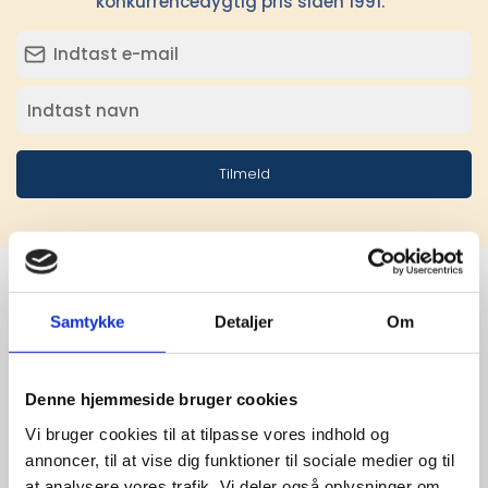
konkurrencedygtig pris siden 1991.
Tilmeld
Samtykke
Detaljer
Om
Stærke 
leverandører

Denne hjemmeside bruger cookies
giver større 
Vi bruger cookies til at tilpasse vores indhold og
annoncer, til at vise dig funktioner til sociale medier og til
udvalg
at analysere vores trafik. Vi deler også oplysninger om