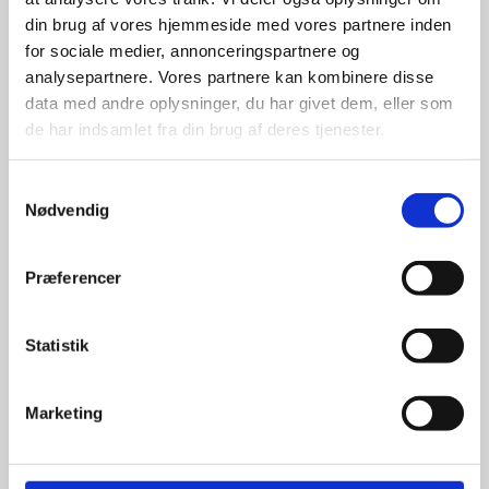
din brug af vores hjemmeside med vores partnere inden
for sociale medier, annonceringspartnere og
For at sikre høj kvalitet og stor
leveringssikkerhed samarbejder vi
analysepartnere. Vores partnere kan kombinere disse
med de største og mest
data med andre oplysninger, du har givet dem, eller som
anerkendte leverandører inden for
de har indsamlet fra din brug af deres tjenester.
promotion.
Samtykkevalg
Nødvendig
Præferencer
Kun et lille udvalg vises på
hjemmesiden
Statistik
Produkterne på hjemmesiden er
kun et lille udpluk af de
Marketing
reklameartikler, vi kan skaffe.
Udvalget er langt større, så har I en
idé til et konkret produkt, eller et