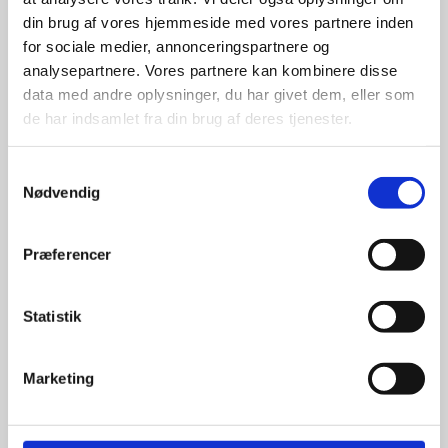
din brug af vores hjemmeside med vores partnere inden
for sociale medier, annonceringspartnere og
For at sikre høj kvalitet og stor
leveringssikkerhed samarbejder vi
analysepartnere. Vores partnere kan kombinere disse
med de største og mest
data med andre oplysninger, du har givet dem, eller som
anerkendte leverandører inden for
de har indsamlet fra din brug af deres tjenester.
promotion.
Samtykkevalg
Nødvendig
Præferencer
Kun et lille udvalg vises på
hjemmesiden
Statistik
Produkterne på hjemmesiden er
kun et lille udpluk af de
Marketing
reklameartikler, vi kan skaffe.
Udvalget er langt større, så har I en
idé til et konkret produkt, eller et