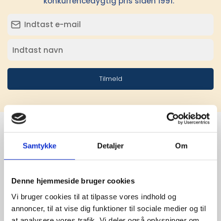
konkurrencedygtig pris siden 1991.
Tilmeld
Samtykke
Detaljer
Om
Stærke 
leverandører

Denne hjemmeside bruger cookies
giver større 
Vi bruger cookies til at tilpasse vores indhold og
annoncer, til at vise dig funktioner til sociale medier og til
udvalg
at analysere vores trafik. Vi deler også oplysninger om