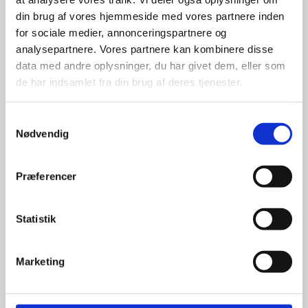
din brug af vores hjemmeside med vores partnere inden
for sociale medier, annonceringspartnere og
For at sikre høj kvalitet og stor
leveringssikkerhed samarbejder vi
analysepartnere. Vores partnere kan kombinere disse
med de største og mest
data med andre oplysninger, du har givet dem, eller som
anerkendte leverandører inden for
de har indsamlet fra din brug af deres tjenester.
promotion.
Samtykkevalg
Nødvendig
Præferencer
Kun et lille udvalg vises på
hjemmesiden
Statistik
Produkterne på hjemmesiden er
kun et lille udpluk af de
Marketing
reklameartikler, vi kan skaffe.
Udvalget er langt større, så har I en
idé til et konkret produkt, eller et