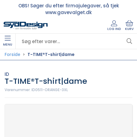
OBS! Søger du efter firmajulegaver, så tjek
www.gavevalget.dk
LOG IND
KURV
MENU
Forside
T-TIME®T-shirt|dame
ID
T-TIME®T-shirt|dame
Varenummer:
ID0511-ORANGE-3XL