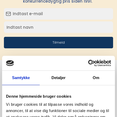
konkurrencedygtig pris siden 1991.
Tilmeld
Samtykke
Detaljer
Om
Stærke 
leverandører

Denne hjemmeside bruger cookies
giver større 
Vi bruger cookies til at tilpasse vores indhold og
annoncer, til at vise dig funktioner til sociale medier og til
udvalg
at analysere vores trafik. Vi deler også oplysninger om