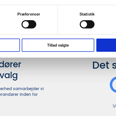
mation om
Præferencer
Statistik
il din virksomhed. Vi kan
ervice til en
Tillad valgte
Det 
ører

dvalg
ikkerhed samarbejder vi
randører inden for