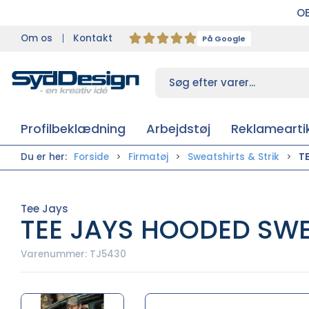
OB
Om os
Kontakt
På Google
Profilbeklædning
Arbejdstøj
Reklameartik
Du er her:
Forside
Firmatøj
Sweatshirts & Strik
T
Tee Jays
TEE JAYS HOODED SWE
Varenummer:
TJ5430