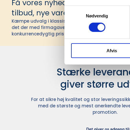
Få vores nyhedsbrev med infor
Samtykkevalg
tilbud, nye varer og andet godt
Nødvendig
Kæmpe udvalg i klassiske og nyskabende gaveidéer t
det der med firmagaver, og har ydet god personlig s
konkurrencedygtig pris siden 1991.
Afvis
Stærke leverand
giver større u
For at sikre høj kvalitet og stor leveringss
med de største og mest anerkendte leve
promotion.