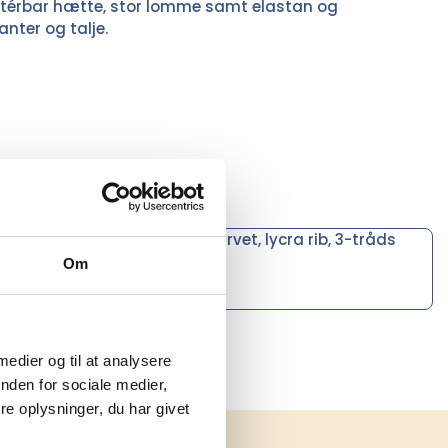
stérbar hætte, stor lomme samt elastan og
nter og talje.
eltstikninger, dobbelt indfarvet, lycra rib, 3-tråds
g 30% polyester.
Om
 medier og til at analysere
nden for sociale medier,
e oplysninger, du har givet