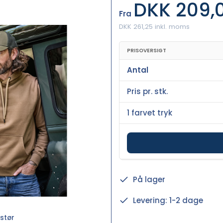
DKK 209,
Fra
DKK 261,25 inkl. moms
PRISOVERSIGT
Antal
Pris pr. stk.
1 farvet tryk
På lager
Levering: 1-2 dage
stør