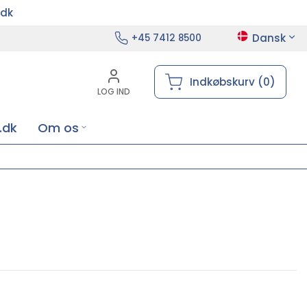
.dk
Dansk
+45 7412 8500
Indkøbskurv (0)
LOG IND
.dk
Om os