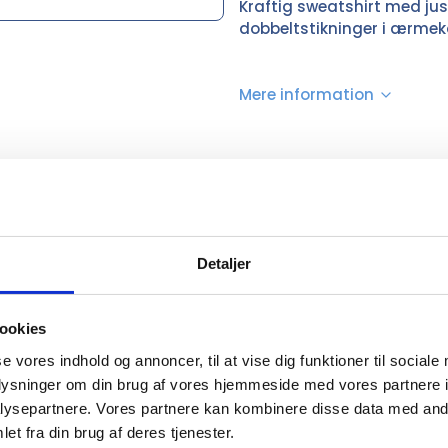
Kraftig sweatshirt med ju
dobbeltstikninger i ærmeka
Mere information
tshirt i lækker kvalitet af egyptisk bomuld. Detaljer: dobb
og børstet bagside. Materiale: 70% ringspundet bomuld o
Detaljer
ookies
se vores indhold og annoncer, til at vise dig funktioner til sociale
oplysninger om din brug af vores hjemmeside med vores partnere i
ysepartnere. Vores partnere kan kombinere disse data med andr
et fra din brug af deres tjenester.