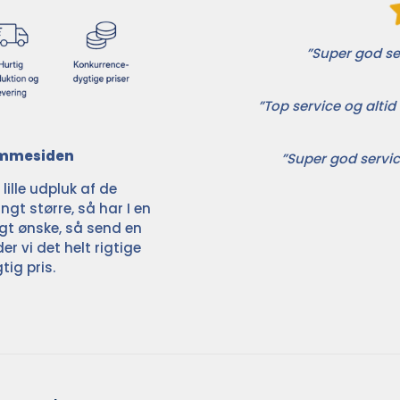
”Super god ser
”Top service og altid 
jemmesiden
”Super god servic
ille udpluk af de
ngt større, så har I en
ligt ønske, så send en
der vi det helt rigtige
tig pris.