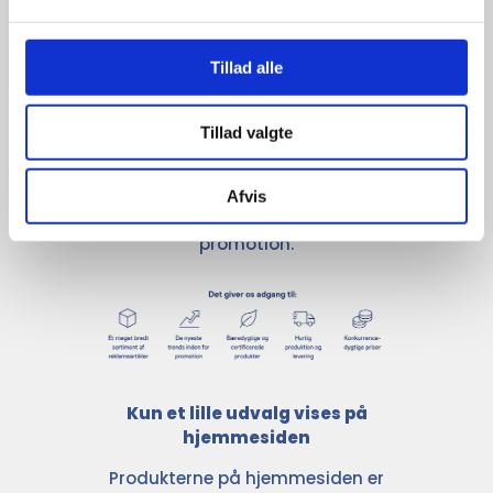
giver større 
Tillad alle
udvalg
Tillad valgte
For at sikre høj kvalitet og stor
leveringssikkerhed samarbejder vi
med de største og mest
Afvis
anerkendte leverandører inden for
promotion.
Kun et lille udvalg vises på
hjemmesiden
Produkterne på hjemmesiden er