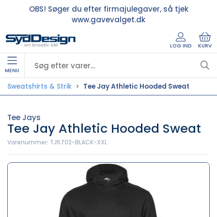
OBS! Søger du efter firmajulegaver, så tjek
www.gavevalget.dk
LOG IND
KURV
MENU
Sweatshirts & Strik
Tee Jay Athletic Hooded Sweat
Tee Jays
Tee Jay Athletic Hooded Sweat
Varenummer:
TJ5702-BLACK-XXL