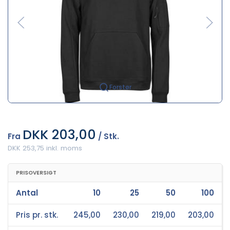
Forstør
DKK 203,00
Fra
/ Stk.
DKK 253,75 inkl. moms
PRISOVERSIGT
Antal
10
25
50
100
Pris pr. stk.
245,00
230,00
219,00
203,00