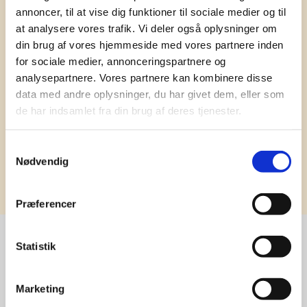
annoncer, til at vise dig funktioner til sociale medier og til
Kæmpe udvalg i klassiske og nyskabende gaveidéer
at analysere vores trafik. Vi deler også oplysninger om
til din virksomhed. Vi kan det der med firmagaver, og
har ydet god personlig service til en
din brug af vores hjemmeside med vores partnere inden
konkurrencedygtig pris siden 1991.
for sociale medier, annonceringspartnere og
analysepartnere. Vores partnere kan kombinere disse
data med andre oplysninger, du har givet dem, eller som
de har indsamlet fra din brug af deres tjenester.
Samtykkevalg
Nødvendig
Tilmeld
Præferencer
Statistik
Stærke 
Marketing
leverandører
