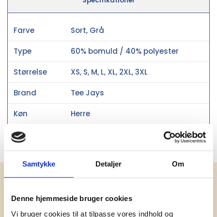
Specifikationer
Farve
Sort, Grå
Type
60% bomuld / 40% polyester
Størrelse
XS, S, M, L, XL, 2XL, 3XL
Brand
Tee Jays
Køn
Herre
Materiale
Bomuld
Samtykke
Detaljer
Om
Få vores nyhedsbrev med
information om tilbud, nye varer og
Denne hjemmeside bruger cookies
andet godt
Vi bruger cookies til at tilpasse vores indhold og