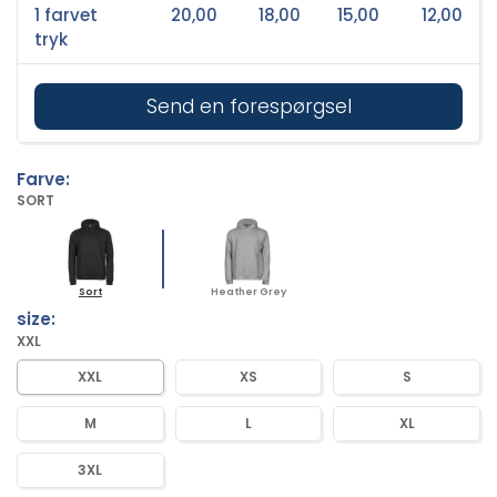
1 farvet
20,00
18,00
15,00
12,00
tryk
Send en forespørgsel
Farve:
SORT
Sort
Heather Grey
size:
XXL
XXL
XS
S
M
L
XL
3XL