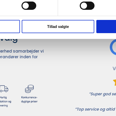
Det 
ører

Tillad valgte
dvalg
ikkerhed samarbejder vi
randører inden for
”Super god ser
”Top service og altid 