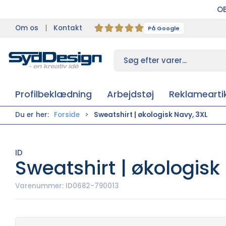
OB
Om os
Kontakt
På Google
Profilbeklædning
Arbejdstøj
Reklameartik
Du er her:
Forside
Sweatshirt | økologisk Navy, 3XL
ID
Sweatshirt | økologisk
Varenummer:
ID0682-790013