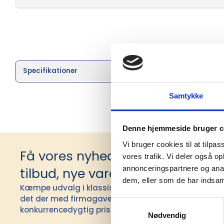
Specifikationer
Brand
Samtykke
Denne hjemmeside bruger c
Vi bruger cookies til at tilpas
Få vores nyhedsbrev med infor
vores trafik. Vi deler også 
annonceringspartnere og anal
tilbud, nye varer og andet godt
dem, eller som de har indsaml
Kæmpe udvalg i klassiske og nyskabende gaveidéer t
det der med firmagaver, og har ydet god personlig s
Samtykkevalg
konkurrencedygtig pris siden 1991.
Nødvendig