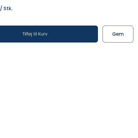
/ Stk.
Tilføj til Kurv
Gem