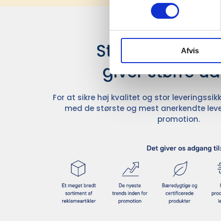
Stærke leverand
Afvis
giver større u
For at sikre høj kvalitet og stor leveringss
med de største og mest anerkendte leve
promotion.