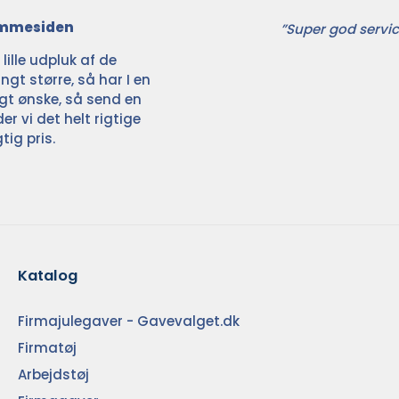
jemmesiden
”Super god servic
ille udpluk af de
ngt større, så har I en
ligt ønske, så send en
der vi det helt rigtige
tig pris.
Katalog
Firmajulegaver - Gavevalget.dk
Firmatøj
Arbejdstøj