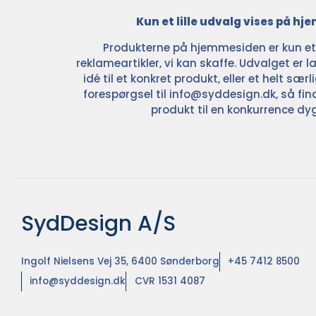
Kun et lille udvalg vises på h
Produkterne på hjemmesiden er kun et l
reklameartikler, vi kan skaffe. Udvalget er la
idé til et konkret produkt, eller et helt sær
forespørgsel til
info@syddesign.dk
, så fin
produkt til en konkurrence dyg
SydDesign A/S
Ingolf Nielsens Vej 35, 6400 Sønderborg
+45 7412 8500
info@syddesign.dk
CVR 1531 4087