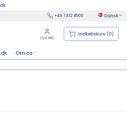
.dk
Dansk
+45 7412 8500
Indkøbskurv (0)
LOG IND
.dk
Om os