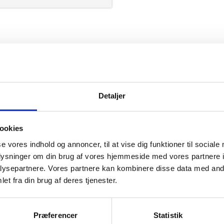
ID
Detaljer
ookies
se vores indhold og annoncer, til at vise dig funktioner til sociale
mation om
oplysninger om din brug af vores hjemmeside med vores partnere i
ysepartnere. Vores partnere kan kombinere disse data med andr
et fra din brug af deres tjenester.
il din virksomhed. Vi kan
ervice til en
Præferencer
Statistik