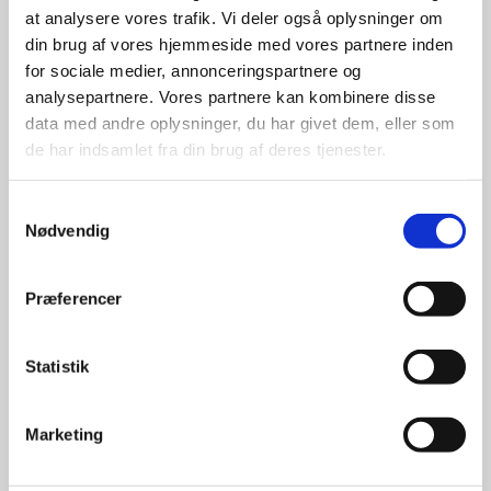
at analysere vores trafik. Vi deler også oplysninger om
udvalg
din brug af vores hjemmeside med vores partnere inden
for sociale medier, annonceringspartnere og
For at sikre høj kvalitet og stor
analysepartnere. Vores partnere kan kombinere disse
leveringssikkerhed samarbejder vi
data med andre oplysninger, du har givet dem, eller som
med de største og mest
de har indsamlet fra din brug af deres tjenester.
anerkendte leverandører inden for
promotion.
Samtykkevalg
Nødvendig
Præferencer
Kun et lille udvalg vises på
Statistik
hjemmesiden
Produkterne på hjemmesiden er
Marketing
kun et lille udpluk af de
reklameartikler, vi kan skaffe.