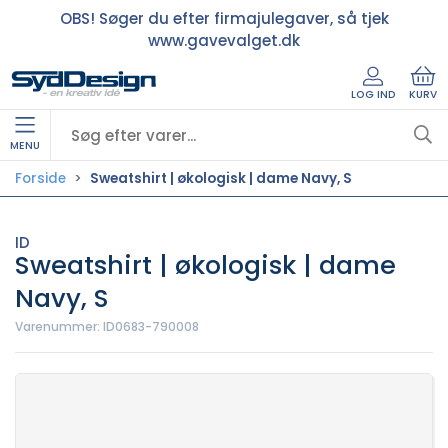
OBS! Søger du efter firmajulegaver, så tjek
www.gavevalget.dk
LOG IND
KURV
MENU
Forside
Sweatshirt | økologisk | dame Navy, S
ID
Sweatshirt | økologisk | dame
Navy, S
Varenummer:
ID0683-790008