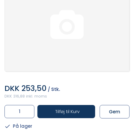
DKK 253,50
/ Stk.
DKK 316,88 inkl. moms
Tilføj til Kurv
Gem
På lager