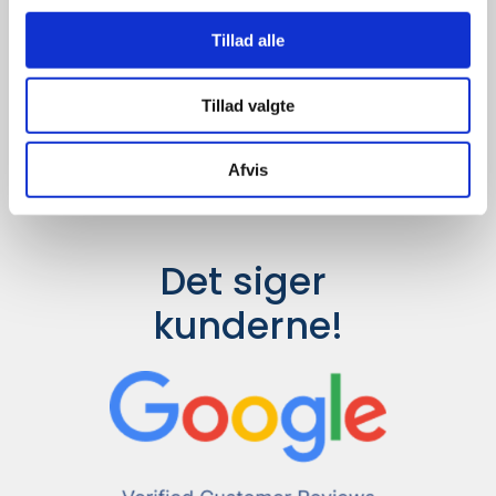
Udvalget er langt større, så har I en
idé til et konkret produkt, eller et
Tillad alle
helt særligt ønske, så send en
forespørgsel til
info@syddesign.dk
,
så finder vi det helt rigtige produkt
Tillad valgte
til en konkurrence dygtig pris.
Afvis
Det siger 
kunderne!