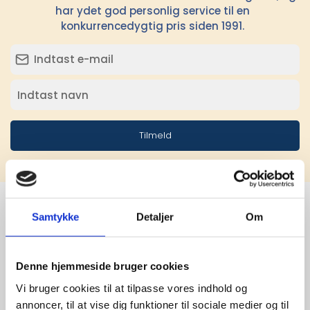
har ydet god personlig service til en
konkurrencedygtig pris siden 1991.
Tilmeld
Samtykke
Detaljer
Om
Stærke 
leverandører

Denne hjemmeside bruger cookies
Vi bruger cookies til at tilpasse vores indhold og
giver større 
annoncer, til at vise dig funktioner til sociale medier og til