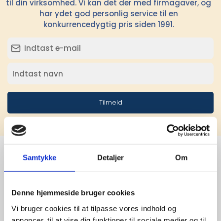
til din virksomhed. Vi kan det der med firmagaver, og
har ydet god personlig service til en
konkurrencedygtig pris siden 1991.
Tilmeld
Samtykke
Detaljer
Om
Stærke 
Denne hjemmeside bruger cookies
leverandører

Vi bruger cookies til at tilpasse vores indhold og
annoncer, til at vise dig funktioner til sociale medier og til