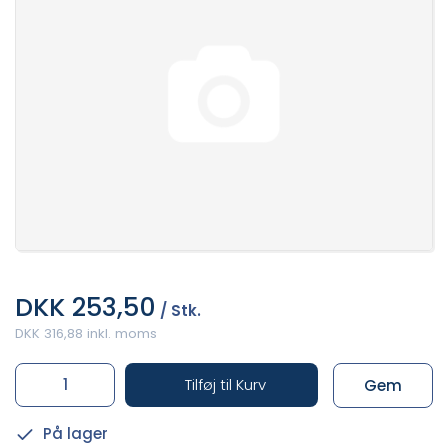
DKK 253,50
/ Stk.
DKK 316,88 inkl. moms
Tilføj til Kurv
Gem
På lager