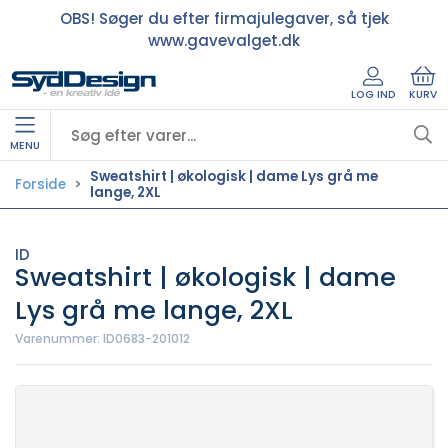
OBS! Søger du efter firmajulegaver, så tjek
www.gavevalget.dk
LOG IND
KURV
MENU
Sweatshirt | økologisk | dame Lys grå me
Forside
lange, 2XL
ID
Sweatshirt | økologisk | dame
Lys grå me lange, 2XL
Varenummer:
ID0683-201012