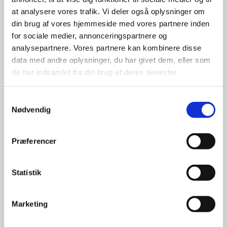
giver større 
at analysere vores trafik. Vi deler også oplysninger om
udvalg
din brug af vores hjemmeside med vores partnere inden
for sociale medier, annonceringspartnere og
analysepartnere. Vores partnere kan kombinere disse
For at sikre høj kvalitet og stor
leveringssikkerhed samarbejder vi
data med andre oplysninger, du har givet dem, eller som
med de største og mest
de har indsamlet fra din brug af deres tjenester.
anerkendte leverandører inden for
promotion.
Samtykkevalg
Nødvendig
Præferencer
Kun et lille udvalg vises på
Statistik
hjemmesiden
Produkterne på hjemmesiden er
Marketing
kun et lille udpluk af de
reklameartikler, vi kan skaffe.