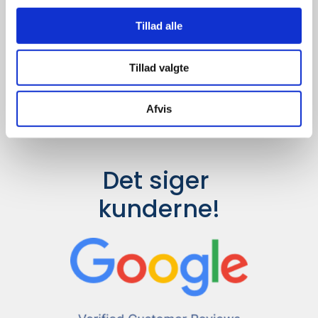
Udvalget er langt større, så har I en
idé til et konkret produkt, eller et
Tillad alle
helt særligt ønske, så send en
forespørgsel til
info@syddesign.dk
,
så finder vi det helt rigtige produkt
Tillad valgte
til en konkurrence dygtig pris.
Afvis
Det siger 
kunderne!