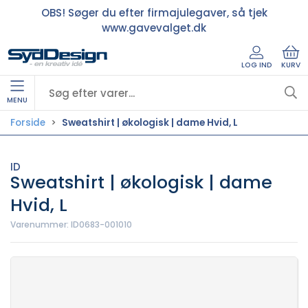
OBS! Søger du efter firmajulegaver, så tjek
www.gavevalget.dk
LOG IND
KURV
MENU
Forside
Sweatshirt | økologisk | dame Hvid, L
ID
Sweatshirt | økologisk | dame
Hvid, L
Varenummer:
ID0683-001010