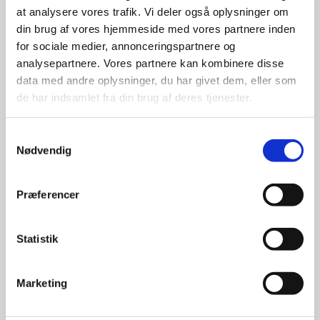
at analysere vores trafik. Vi deler også oplysninger om
udvalg
din brug af vores hjemmeside med vores partnere inden
for sociale medier, annonceringspartnere og
For at sikre høj kvalitet og stor
analysepartnere. Vores partnere kan kombinere disse
leveringssikkerhed samarbejder vi
data med andre oplysninger, du har givet dem, eller som
med de største og mest
de har indsamlet fra din brug af deres tjenester.
anerkendte leverandører inden for
promotion.
Samtykkevalg
Nødvendig
Præferencer
Kun et lille udvalg vises på
Statistik
hjemmesiden
Produkterne på hjemmesiden er
Marketing
kun et lille udpluk af de
reklameartikler, vi kan skaffe.