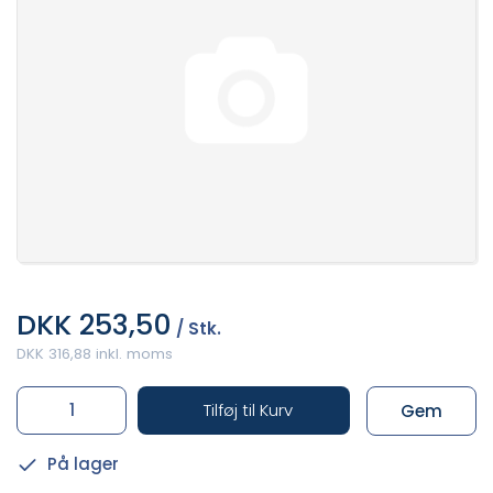
DKK 253,50
/ Stk.
DKK 316,88 inkl. moms
Tilføj til Kurv
Gem
På lager