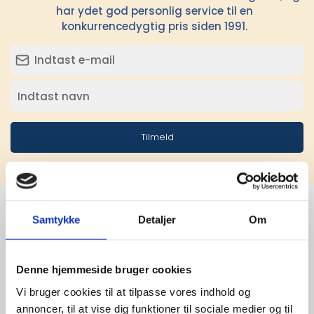
har ydet god personlig service til en
konkurrencedygtig pris siden 1991.
Tilmeld
Samtykke
Detaljer
Om
Stærke 
leverandører

Denne hjemmeside bruger cookies
Vi bruger cookies til at tilpasse vores indhold og
giver større 
annoncer, til at vise dig funktioner til sociale medier og til