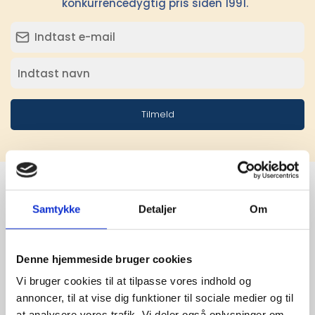
konkurrencedygtig pris siden 1991.
Tilmeld
Samtykke
Detaljer
Om
Stærke 
leverandører

Denne hjemmeside bruger cookies
giver større 
Vi bruger cookies til at tilpasse vores indhold og
annoncer, til at vise dig funktioner til sociale medier og til
udvalg
at analysere vores trafik. Vi deler også oplysninger om