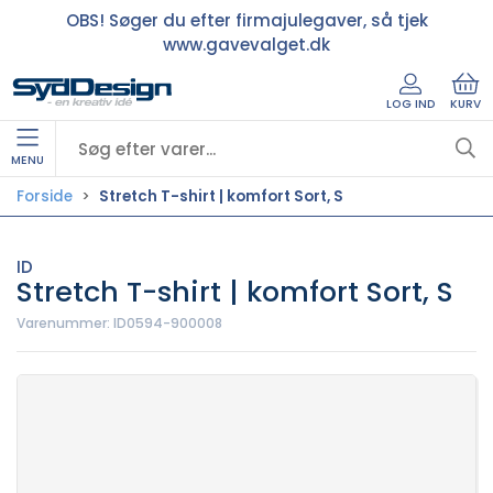
OBS! Søger du efter firmajulegaver, så tjek
www.gavevalget.dk
LOG IND
KURV
MENU
Forside
Stretch T-shirt | komfort Sort, S
ID
Stretch T-shirt | komfort Sort, S
Varenummer:
ID0594-900008