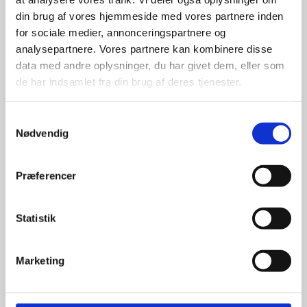
din brug af vores hjemmeside med vores partnere inden
for sociale medier, annonceringspartnere og
For at sikre høj kvalitet og stor
leveringssikkerhed samarbejder vi
analysepartnere. Vores partnere kan kombinere disse
med de største og mest
data med andre oplysninger, du har givet dem, eller som
anerkendte leverandører inden for
de har indsamlet fra din brug af deres tjenester.
promotion.
Samtykkevalg
Nødvendig
Præferencer
Kun et lille udvalg vises på
hjemmesiden
Statistik
Produkterne på hjemmesiden er
kun et lille udpluk af de
Marketing
reklameartikler, vi kan skaffe.
Udvalget er langt større, så har I en
idé til et konkret produkt, eller et