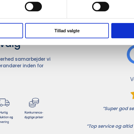
Det 
ører

Tillad valgte
dvalg
ikkerhed samarbejder vi
randører inden for
”Super god ser
”Top service og altid 