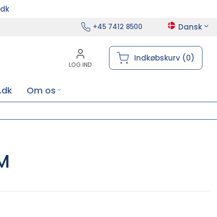
.dk
Dansk
+45 7412 8500
Indkøbskurv (0)
LOG IND
.dk
Om os
 M