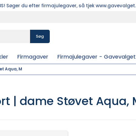
S! Søger du efter firmajulegaver, så tjek www.gavevalget
Søg
ler
Firmagaver
Firmajulegaver - Gavevalget
vet Aqua, M
ort | dame Støvet Aqua,