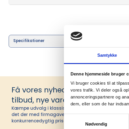
Specifikationer
Brand
Samtykke
Denne hjemmeside bruger c
Vi bruger cookies til at tilpas
Få vores nyhedsbrev med infor
vores trafik. Vi deler også 
annonceringspartnere og anal
tilbud, nye varer og andet godt
dem, eller som de har indsaml
Kæmpe udvalg i klassiske og nyskabende gaveidéer t
det der med firmagaver, og har ydet god personlig s
Samtykkevalg
konkurrencedygtig pris siden 1991.
Nødvendig