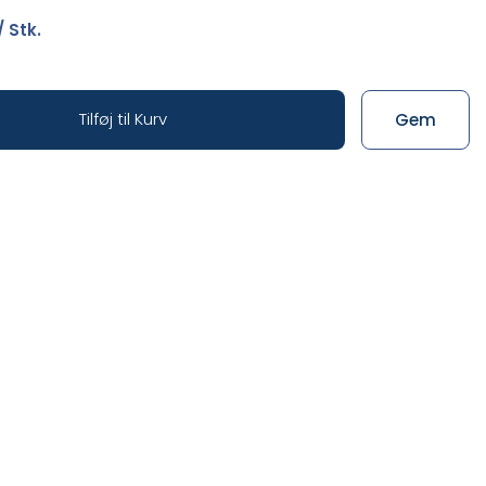
/ Stk.
Tilføj til Kurv
Gem