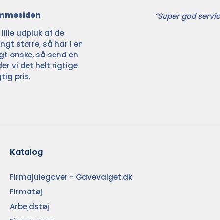
jemmesiden
”Super god servic
ille udpluk af de
ngt større, så har I en
ligt ønske, så send en
der vi det helt rigtige
tig pris.
Katalog
Firmajulegaver - Gavevalget.dk
Firmatøj
Arbejdstøj