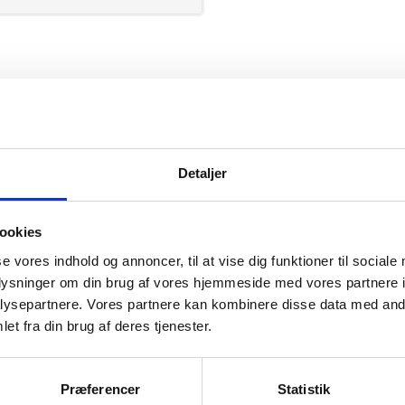
ID
Detaljer
ookies
se vores indhold og annoncer, til at vise dig funktioner til sociale
mation om
oplysninger om din brug af vores hjemmeside med vores partnere i
ysepartnere. Vores partnere kan kombinere disse data med andr
et fra din brug af deres tjenester.
il din virksomhed. Vi kan
ervice til en
Præferencer
Statistik