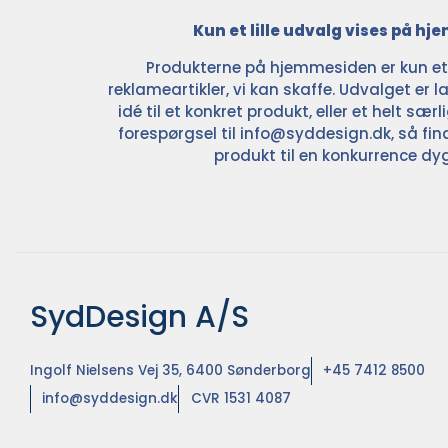
Kun et lille udvalg vises på h
Produkterne på hjemmesiden er kun et l
reklameartikler, vi kan skaffe. Udvalget er la
idé til et konkret produkt, eller et helt sær
forespørgsel til
info@syddesign.dk
, så fin
produkt til en konkurrence dyg
SydDesign A/S
Ingolf Nielsens Vej 35, 6400 Sønderborg
+45 7412 8500
info@syddesign.dk
CVR 1531 4087