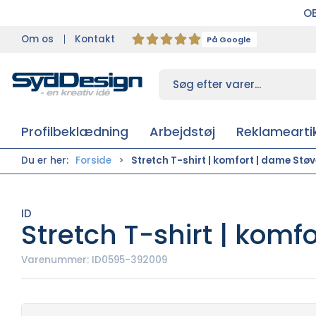
OB
Om os
Kontakt
På Google
Profilbeklædning
Arbejdstøj
Reklameartik
Du er her:
Forside
Stretch T-shirt | komfort | dame Stø
ID
Stretch T-shirt | komf
Varenummer:
ID0595-392009