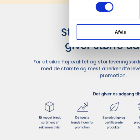
Stærke leverand
Afvis
giver større u
For at sikre høj kvalitet og stor leveringss
med de største og mest anerkendte leve
promotion.