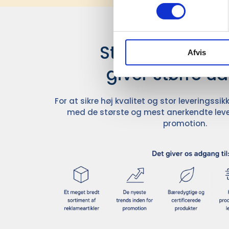
Stærke leverand
Afvis
giver større u
For at sikre høj kvalitet og stor leveringss
med de største og mest anerkendte leve
promotion.