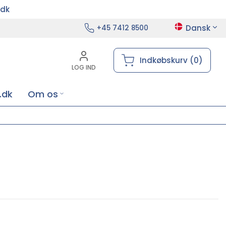
.dk
Dansk
+45 7412 8500
Indkøbskurv (0)
LOG IND
.dk
Om os