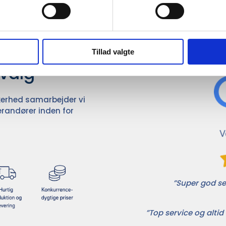
Det 
ører

Tillad valgte
dvalg
ikkerhed samarbejder vi
randører inden for
”Super god ser
”Top service og altid 