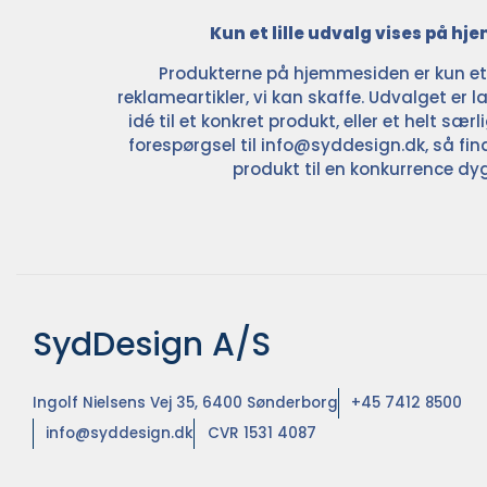
Kun et lille udvalg vises på h
Produkterne på hjemmesiden er kun et l
reklameartikler, vi kan skaffe. Udvalget er la
idé til et konkret produkt, eller et helt sær
forespørgsel til
info@syddesign.dk
, så fin
produkt til en konkurrence dyg
SydDesign A/S
Ingolf Nielsens Vej 35, 6400 Sønderborg
+45 7412 8500
info@syddesign.dk
CVR 1531 4087