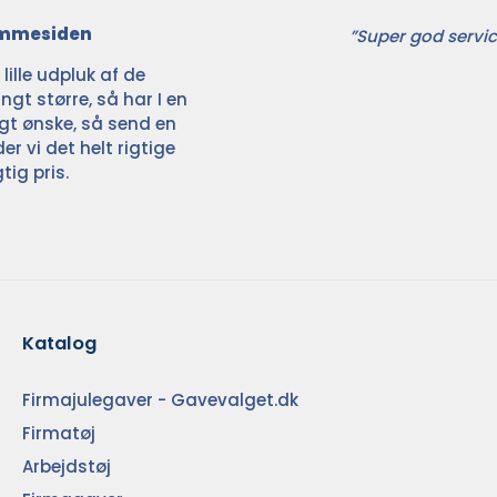
jemmesiden
”Super god servic
ille udpluk af de
ngt større, så har I en
ligt ønske, så send en
der vi det helt rigtige
tig pris.
Katalog
Firmajulegaver - Gavevalget.dk
Firmatøj
Arbejdstøj