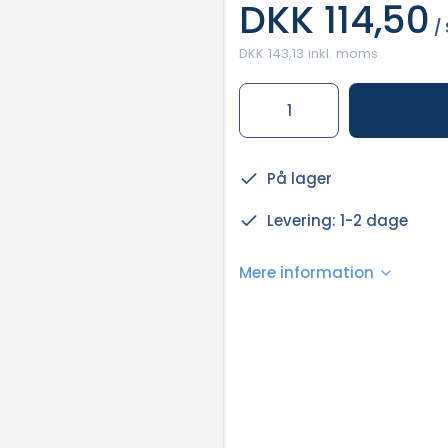
DKK 114,50
/ 
DKK 143,13 inkl. moms
På lager
Levering: 1-2 dage
Mere information