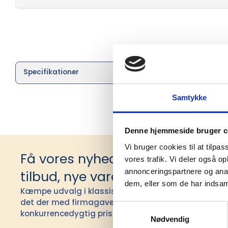
Specifikationer
Brand
Samtykke
Denne hjemmeside bruger c
Vi bruger cookies til at tilpas
Få vores nyhedsbrev med infor
vores trafik. Vi deler også 
annonceringspartnere og anal
tilbud, nye varer og andet godt
dem, eller som de har indsaml
Kæmpe udvalg i klassiske og nyskabende gaveidéer t
det der med firmagaver, og har ydet god personlig s
Samtykkevalg
konkurrencedygtig pris siden 1991.
Nødvendig