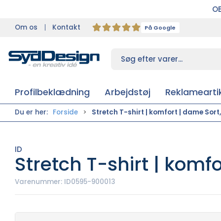
OB
Om os
Kontakt
På Google
Profilbeklædning
Arbejdstøj
Reklameartik
Du er her:
Forside
Stretch T-shirt | komfort | dame Sort,
ID
Stretch T-shirt | komfo
Varenummer:
ID0595-900013