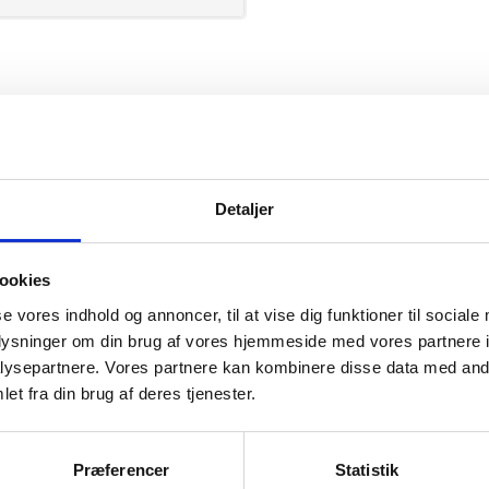
ID
Detaljer
ookies
se vores indhold og annoncer, til at vise dig funktioner til sociale
mation om
oplysninger om din brug af vores hjemmeside med vores partnere i
ysepartnere. Vores partnere kan kombinere disse data med andr
et fra din brug af deres tjenester.
il din virksomhed. Vi kan
ervice til en
Præferencer
Statistik