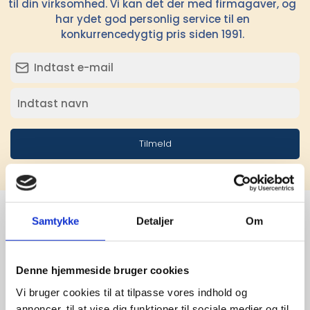
til din virksomhed. Vi kan det der med firmagaver, og
har ydet god personlig service til en
konkurrencedygtig pris siden 1991.
Tilmeld
Samtykke
Detaljer
Om
Stærke 
Denne hjemmeside bruger cookies
leverandører

Vi bruger cookies til at tilpasse vores indhold og
annoncer, til at vise dig funktioner til sociale medier og til