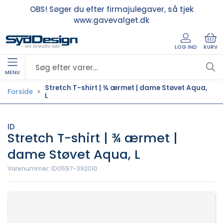
OBS! Søger du efter firmajulegaver, så tjek
www.gavevalget.dk
LOG IND
KURV
MENU
Stretch T-shirt | ¾ ærmet | dame Støvet Aqua,
Forside
L
ID
Stretch T-shirt | ¾ ærmet |
dame Støvet Aqua, L
Varenummer:
ID0597-392010