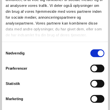
giver større 
at analysere vores trafik. Vi deler også oplysninger om
udvalg
din brug af vores hjemmeside med vores partnere inden
for sociale medier, annonceringspartnere og
analysepartnere. Vores partnere kan kombinere disse
For at sikre høj kvalitet og stor
leveringssikkerhed samarbejder vi
data med andre oplysninger, du har givet dem, eller som
med de største og mest
de har indsamlet fra din brug af deres tjenester.
anerkendte leverandører inden for
promotion.
Samtykkevalg
Nødvendig
Præferencer
Kun et lille udvalg vises på
Statistik
hjemmesiden
Produkterne på hjemmesiden er
Marketing
kun et lille udpluk af de
reklameartikler, vi kan skaffe.