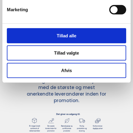
Marketing
Stærke 
leverandører

Tillad alle
giver større 
Tillad valgte
udvalg
Afvis
For at sikre høj kvalitet og stor
leveringssikkerhed samarbejder vi
med de største og mest
anerkendte leverandører inden for
promotion.