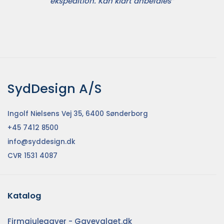
ekspedition. Kan klart anbefales”
SydDesign A/S
Ingolf Nielsens Vej 35, 6400 Sønderborg
+45 7412 8500
info@syddesign.dk
CVR 1531 4087
Katalog
Firmajulegaver - Gavevalget.dk