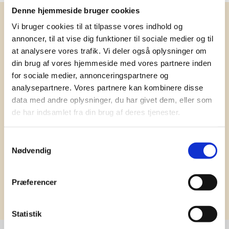
Denne hjemmeside bruger cookies
Få vores nyhedsbrev med
Vi bruger cookies til at tilpasse vores indhold og
information om tilbud, nye varer og
annoncer, til at vise dig funktioner til sociale medier og til
at analysere vores trafik. Vi deler også oplysninger om
andet godt
din brug af vores hjemmeside med vores partnere inden
Kæmpe udvalg i klassiske og nyskabende gaveidéer
for sociale medier, annonceringspartnere og
til din virksomhed. Vi kan det der med firmagaver, og
analysepartnere. Vores partnere kan kombinere disse
har ydet god personlig service til en
data med andre oplysninger, du har givet dem, eller som
konkurrencedygtig pris siden 1991.
de har indsamlet fra din brug af deres tjenester.
Samtykkevalg
Nødvendig
Præferencer
Tilmeld
Statistik