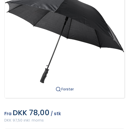
Forstør
DKK 78,00
Fra
/ stk
DKK 97,50 inkl. moms