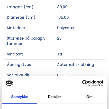
Længde (cm)
80,00
Diameter (cm)
105,00
Materiale
Polyester
Størrelse på paraply i
23
tommer
Vindtæt
Ja
Åbningstype
Automatisk åbning
Social audit
BSCI
Oprindelsesland
Kina
PMS farve
289C
Samtykke
Detaljer
Om