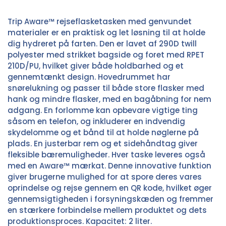
Trip Aware™ rejseflasketasken med genvundet
materialer er en praktisk og let løsning til at holde
dig hydreret på farten. Den er lavet af 290D twill
polyester med strikket bagside og foret med RPET
210D/PU, hvilket giver både holdbarhed og et
gennemtænkt design. Hovedrummet har
snørelukning og passer til både store flasker med
hank og mindre flasker, med en bagåbning for nem
adgang. En forlomme kan opbevare vigtige ting
såsom en telefon, og inkluderer en indvendig
skydelomme og et bånd til at holde nøglerne på
plads. En justerbar rem og et sidehåndtag giver
fleksible bæremuligheder. Hver taske leveres også
med en Aware™ mærkat. Denne innovative funktion
giver brugerne mulighed for at spore deres vares
oprindelse og rejse gennem en QR kode, hvilket øger
gennemsigtigheden i forsyningskæden og fremmer
en stærkere forbindelse mellem produktet og dets
produktionsproces. Kapacitet: 2 liter.