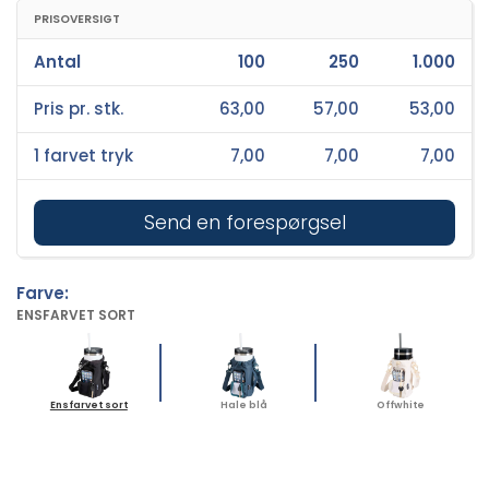
PRISOVERSIGT
Antal
100
250
1.000
Pris pr. stk.
63,00
57,00
53,00
1 farvet tryk
7,00
7,00
7,00
Send en forespørgsel
Farve:
ENSFARVET SORT
Ensfarvet sort
Hale blå
Offwhite