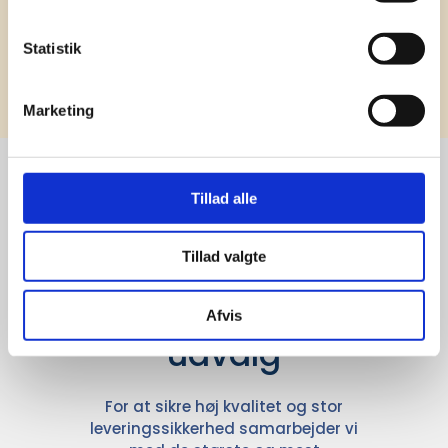
Statistik
Tilmeld
Marketing
Tillad alle
Stærke 
leverandører

Tillad valgte
giver større 
Afvis
udvalg
For at sikre høj kvalitet og stor
leveringssikkerhed samarbejder vi