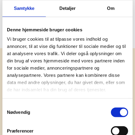
Social audit
BSCI
Samtykke
Detaljer
Om
Oprindelsesland
Kina
Denne hjemmeside bruger cookies
PMS farve
7527C, 7545C
Vi bruger cookies til at tilpasse vores indhold og
annoncer, til at vise dig funktioner til sociale medier og til
at analysere vores trafik. Vi deler også oplysninger om
Få vores nyhedsbrev med
din brug af vores hjemmeside med vores partnere inden
for sociale medier, annonceringspartnere og
information om tilbud, nye varer og
analysepartnere. Vores partnere kan kombinere disse
andet godt
data med andre oplysninger, du har givet dem, eller som
Kæmpe udvalg i klassiske og nyskabende gaveidéer
de har indsamlet fra din brug af deres tjenester.
til din virksomhed. Vi kan det der med firmagaver, og
har ydet god personlig service til en
Samtykkevalg
konkurrencedygtig pris siden 1991.
Nødvendig
Præferencer