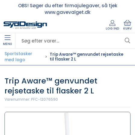
OBS! Søger du efter firmajulegaver, så tjek
www.gavevalget.dk
LOG IND
KURV
MENU
Sportstasker
Trip Aware™ genvundet rejsetaske
til flasker 2 L
med logo
Trip Aware™ genvundet
rejsetaske til flasker 2 L
Varenummer:
PFC-12076590