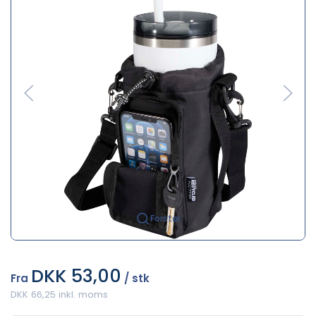
Forstør
DKK 53,00
Fra
/ stk
DKK 66,25 inkl. moms