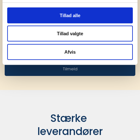
til din virksomhed. Vi kan det der med firmagaver, og
har ydet god personlig service til en
Tillad alle
konkurrencedygtig pris siden 1991.
Tillad valgte
Afvis
Tilmeld
Stærke 
leverandører
