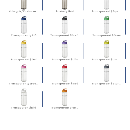
Koksgrå / Ensfarvet sort
Trækul / Hvid
Transparent / Aquablå
Transparent / Blå
Transparent / Ensfarvet sort
Transparent / Grøn
Transparent / Gul
Transparent / Lilla
Transparent / Limefarvet
Transparent / Lyserød
Transparent / Rød
Transparent / Stormgrå
Transparent hvid
Transparent orange