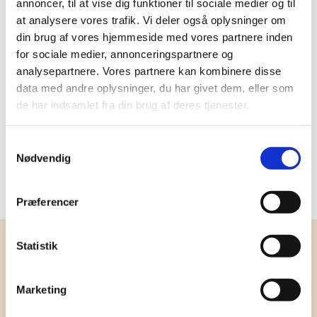
annoncer, til at vise dig funktioner til sociale medier og til
opvaskemaskine
at analysere vores trafik. Vi deler også oplysninger om
din brug af vores hjemmeside med vores partnere inden
Godkendt til
Nej
for sociale medier, annonceringspartnere og
mikroovn
analysepartnere. Vores partnere kan kombinere disse
Social audit
SMETA
data med andre oplysninger, du har givet dem, eller som
de har indsamlet fra din brug af deres tjenester.
Oprindelsesland
UK
Samtykkevalg
PMS farve
288U, Reflex Blue C, 426C,
Nødvendig
7466U, 7481U, 120U, 2077U,
380U, 225U, 2035U, 446U, 158U
Præferencer
Statistik
Få vores nyhedsbrev med
information om tilbud, nye varer og
Marketing
andet godt
Kæmpe udvalg i klassiske og nyskabende gaveidéer