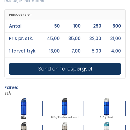
DKK 38,75 inkl. moms
PRISOVERSIGT
Antal
50
100
250
500
Pris pr. stk.
45,00
35,00
32,00
31,00
1 farvet tryk
13,00
7,00
5,00
4,00
Send en forespørgsel
Farve:
BLÅ
Blå
Blå / Ensfarvet sort
Blå / Hvid