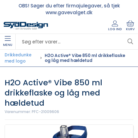
OBS! Søger du efter firmajulegaver, så tjek
www.gavevalget.dk
LOG IND
KURV
MENU
Drikkedunke
H2O Active® Vibe 850 ml drikkeflaske
og låg med hældetud
med logo
H2O Active® Vibe 850 ml
drikkeflaske og låg med
hældetud
Varenummer:
PFC-21009606