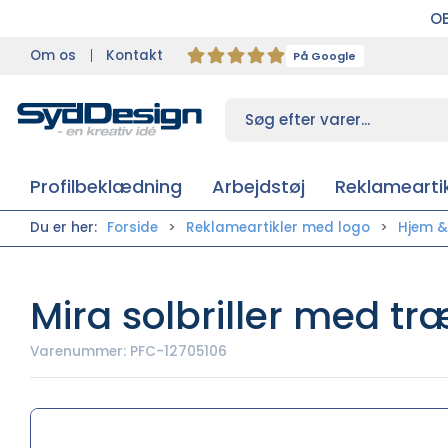
OB
Om os
Kontakt
På Google
Profilbeklædning
Arbejdstøj
Reklameartik
Du er her:
Forside
Reklameartikler med logo
Hjem & 
Mira solbriller med tr
Varenummer:
PFC-12705106