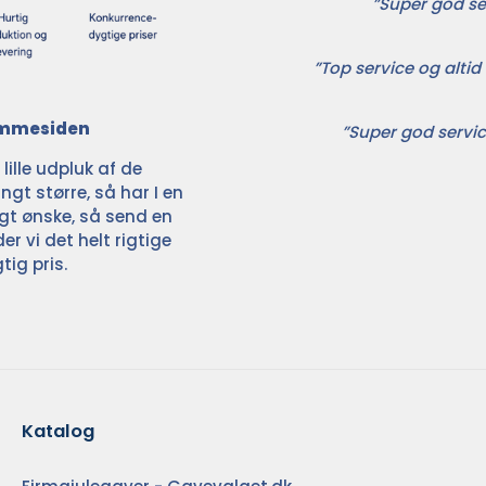
”Super god ser
”Top service og altid 
jemmesiden
”Super god servic
ille udpluk af de
ngt større, så har I en
ligt ønske, så send en
der vi det helt rigtige
tig pris.
Katalog