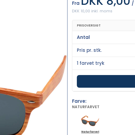
DKK 8,00
Fra
/
DKK 10,00 inkl. moms
PRISOVERSIGT
Antal
Pris pr. stk.
1 farvet tryk
Farve:
NATURFARVET
Naturfarvet