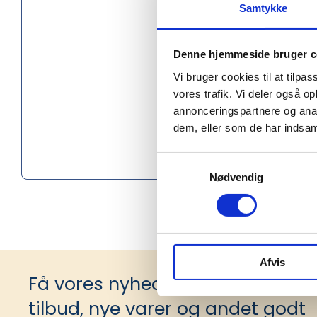
Samtykke
Køn
Længde 
Denne hjemmeside bruger c
Højde (c
Vi bruger cookies til at tilpas
vores trafik. Vi deler også 
Materiale
annonceringspartnere og anal
dem, eller som de har indsaml
Social au
Samtykkevalg
Oprindel
Nødvendig
Afvis
Få vores nyhedsbrev med infor
tilbud, nye varer og andet godt