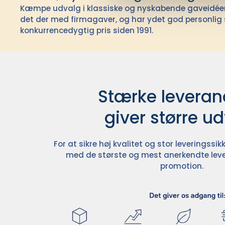
Kæmpe udvalg i klassiske og nyskabende gaveidéer t
det der med firmagaver, og har ydet god personlig s
konkurrencedygtig pris siden 1991.
Stærke leverand
giver større u
For at sikre høj kvalitet og stor leveringss
med de største og mest anerkendte leve
promotion.