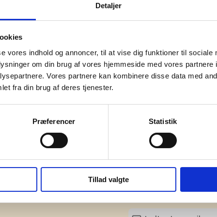
Detaljer
Unisex
(cm)
14,50
ookies
m)
4,90
se vores indhold og annoncer, til at vise dig funktioner til sociale
oplysninger om din brug af vores hjemmeside med vores partnere i
PC plast
ysepartnere. Vores partnere kan kombinere disse data med andr
et fra din brug af deres tjenester.
dit
BSCI
sesland
Kina
Præferencer
Statistik
Tillad valgte
mation om