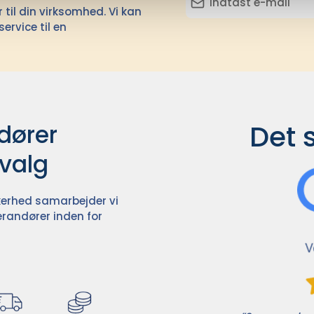
il din virksomhed. Vi kan
ervice til en
Det 
ører

dvalg
ikkerhed samarbejder vi
randører inden for