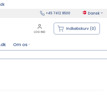
.dk
Dansk
+45 7412 8500
Indkøbskurv (0)
LOG IND
.dk
Om os