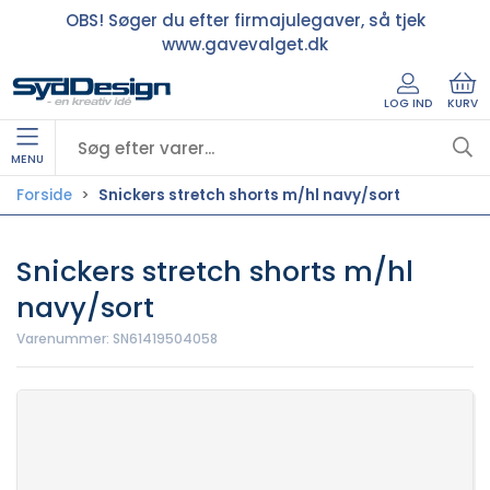
OBS! Søger du efter firmajulegaver, så tjek
www.gavevalget.dk
LOG IND
KURV
MENU
Forside
Snickers stretch shorts m/hl navy/sort
Snickers stretch shorts m/hl
navy/sort
Varenummer:
SN61419504058