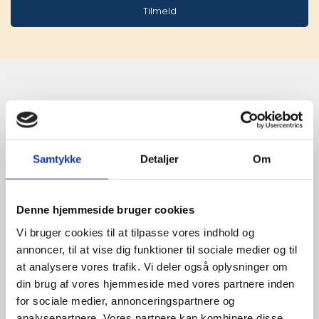
Tilmeld
Stærke 
leverandører

Samtykke
Detaljer
Om
giver større 
udvalg
Denne hjemmeside bruger cookies
Vi bruger cookies til at tilpasse vores indhold og
annoncer, til at vise dig funktioner til sociale medier og til
For at sikre høj kvalitet og stor
leveringssikkerhed samarbejder vi
at analysere vores trafik. Vi deler også oplysninger om
med de største og mest
din brug af vores hjemmeside med vores partnere inden
anerkendte leverandører inden for
for sociale medier, annonceringspartnere og
promotion.
analysepartnere. Vores partnere kan kombinere disse