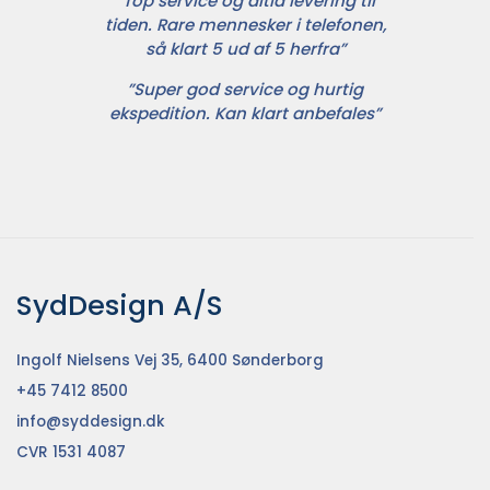
”Top service og altid levering til
tiden. Rare mennesker i telefonen,
så klart 5 ud af 5 herfra”
”Super god service og hurtig
ekspedition. Kan klart anbefales”
SydDesign A/S
Ingolf Nielsens Vej 35, 6400 Sønderborg
+45 7412 8500
info@syddesign.dk
CVR 1531 4087