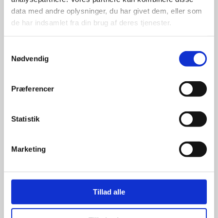
data med andre oplysninger, du har givet dem, eller som
de har indsamlet fra din brug af deres tjenester.
Samtykkevalg
Nødvendig
Kun et lille udvalg vises på
hjemmesiden
Præferencer
Produkterne på hjemmesiden er
kun et lille udpluk af de
Statistik
reklameartikler, vi kan skaffe.
Udvalget er langt større, så har I en
idé til et konkret produkt, eller et
Marketing
helt særligt ønske, så send en
forespørgsel til
info@syddesign.dk
,
så finder vi det helt rigtige produkt
til en konkurrence dygtig pris.
Tillad alle