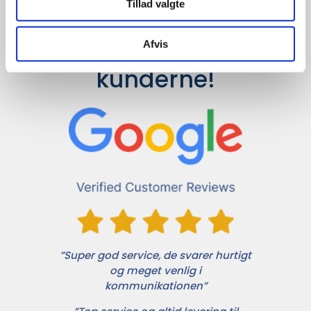
Tillad valgte
Det siger 
Afvis
kunderne!
”Super god service, de svarer hurtigt
og meget venlig i
kommunikationen”