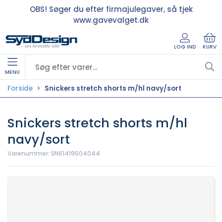
OBS! Søger du efter firmajulegaver, så tjek
www.gavevalget.dk
LOG IND
KURV
MENU
Forside
Snickers stretch shorts m/hl navy/sort
Snickers stretch shorts m/hl
navy/sort
Varenummer:
SN61419504044