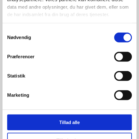
data med andre oplysninger, du har givet dem, eller som
de har indsamlet fra din brug af deres tjenester.
Samtykkevalg
Nødvendig
Kun et lille udvalg vises på
hjemmesiden
Præferencer
Produkterne på hjemmesiden er
kun et lille udpluk af de
Statistik
reklameartikler, vi kan skaffe.
Udvalget er langt større, så har I en
idé til et konkret produkt, eller et
Marketing
helt særligt ønske, så send en
forespørgsel til
info@syddesign.dk
,
så finder vi det helt rigtige produkt
til en konkurrence dygtig pris.
Tillad alle