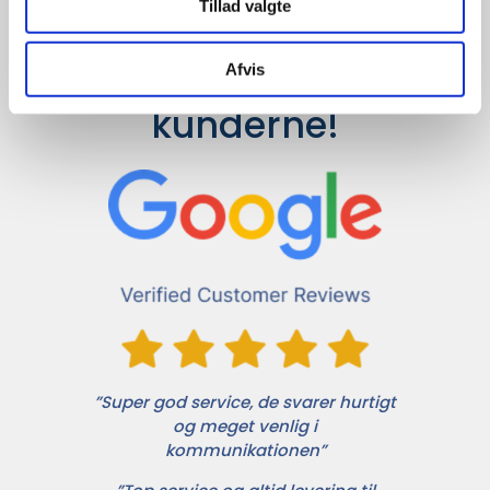
Tillad valgte
Det siger 
Afvis
kunderne!
”Super god service, de svarer hurtigt
og meget venlig i
kommunikationen”