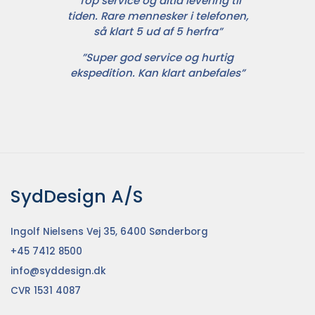
”Top service og altid levering til
tiden. Rare mennesker i telefonen,
så klart 5 ud af 5 herfra”
”Super god service og hurtig
ekspedition. Kan klart anbefales”
SydDesign A/S
Ingolf Nielsens Vej 35, 6400 Sønderborg
+45 7412 8500
info@syddesign.dk
CVR 1531 4087