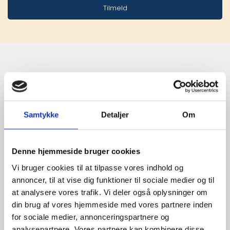
Tilmeld
Stærke 
leverandører

Samtykke
Detaljer
Om
giver større 
udvalg
Denne hjemmeside bruger cookies
Vi bruger cookies til at tilpasse vores indhold og
annoncer, til at vise dig funktioner til sociale medier og til
For at sikre høj kvalitet og stor
leveringssikkerhed samarbejder vi
at analysere vores trafik. Vi deler også oplysninger om
med de største og mest
din brug af vores hjemmeside med vores partnere inden
anerkendte leverandører inden for
for sociale medier, annonceringspartnere og
promotion.
analysepartnere. Vores partnere kan kombinere disse