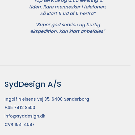
”Top service og altid levering til
tiden. Rare mennesker i telefonen,
så klart 5 ud af 5 herfra”
”Super god service og hurtig
ekspedition. Kan klart anbefales”
SydDesign A/S
Ingolf Nielsens Vej 35, 6400 Sønderborg
+45 7412 8500
info@syddesign.dk
CVR 1531 4087