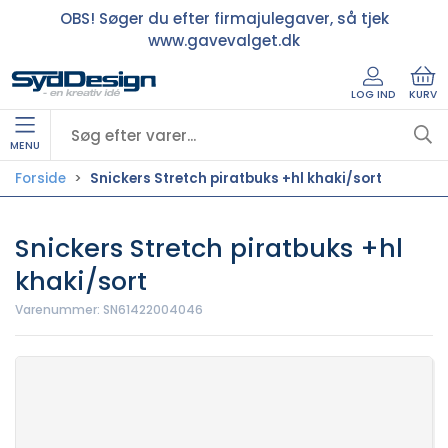
OBS! Søger du efter firmajulegaver, så tjek
www.gavevalget.dk
LOG IND
KURV
MENU
Forside
Snickers Stretch piratbuks +hl khaki/sort
Snickers Stretch piratbuks +hl
khaki/sort
Varenummer:
SN61422004046