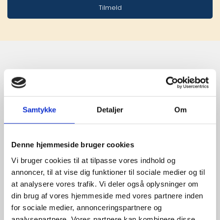
Tilmeld
Stærke 
leverandører

Samtykke
Detaljer
Om
giver større 
udvalg
Denne hjemmeside bruger cookies
Vi bruger cookies til at tilpasse vores indhold og
annoncer, til at vise dig funktioner til sociale medier og til
For at sikre høj kvalitet og stor
leveringssikkerhed samarbejder vi
at analysere vores trafik. Vi deler også oplysninger om
med de største og mest
din brug af vores hjemmeside med vores partnere inden
anerkendte leverandører inden for
for sociale medier, annonceringspartnere og
promotion.
analysepartnere. Vores partnere kan kombinere disse