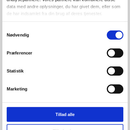
data med andre oplysninger, du har givet dem, eller som
de har indsamlet fra din brug af deres tjenester.
Samtykkevalg
Nødvendig
Kun et lille udvalg vises på
hjemmesiden
Præferencer
Produkterne på hjemmesiden er
kun et lille udpluk af de
Statistik
reklameartikler, vi kan skaffe.
Udvalget er langt større, så har I en
idé til et konkret produkt, eller et
Marketing
helt særligt ønske, så send en
forespørgsel til
info@syddesign.dk
,
så finder vi det helt rigtige produkt
til en konkurrence dygtig pris.
Tillad alle