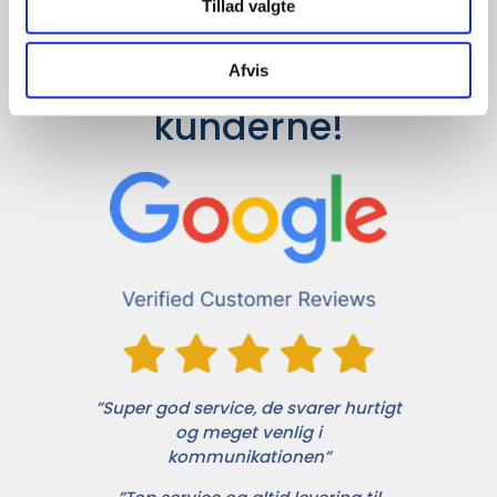
Tillad valgte
Det siger 
Afvis
kunderne!
”Super god service, de svarer hurtigt
og meget venlig i
kommunikationen”