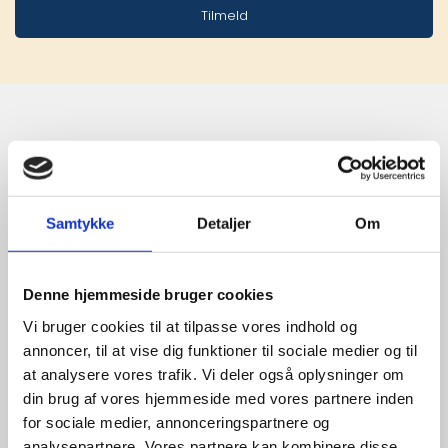
Tilmeld
Stærke 
leverandører

Samtykke
Detaljer
Om
giver større 
udvalg
Denne hjemmeside bruger cookies
Vi bruger cookies til at tilpasse vores indhold og
annoncer, til at vise dig funktioner til sociale medier og til
For at sikre høj kvalitet og stor
leveringssikkerhed samarbejder vi
at analysere vores trafik. Vi deler også oplysninger om
med de største og mest
din brug af vores hjemmeside med vores partnere inden
anerkendte leverandører inden for
for sociale medier, annonceringspartnere og
promotion.
analysepartnere. Vores partnere kan kombinere disse