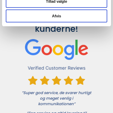
Tillad valgte
Det siger 
Afvis
kunderne!
”Super god service, de svarer hurtigt
og meget venlig i
kommunikationen”