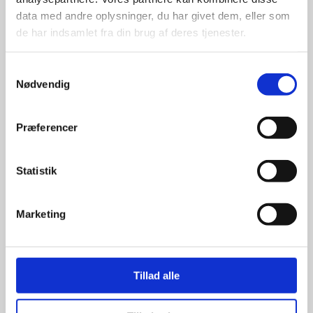
data med andre oplysninger, du har givet dem, eller som
de har indsamlet fra din brug af deres tjenester.
Samtykkevalg
Nødvendig
Kun et lille udvalg vises på
hjemmesiden
Præferencer
Produkterne på hjemmesiden er
kun et lille udpluk af de
Statistik
reklameartikler, vi kan skaffe.
Udvalget er langt større, så har I en
idé til et konkret produkt, eller et
Marketing
helt særligt ønske, så send en
forespørgsel til
info@syddesign.dk
,
så finder vi det helt rigtige produkt
til en konkurrence dygtig pris.
Tillad alle