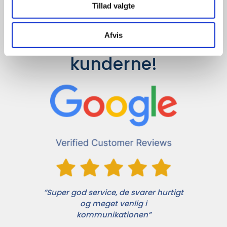
Tillad valgte
Afvis
Det siger 
kunderne!
”Super god service, de svarer hurtigt
og meget venlig i
kommunikationen”