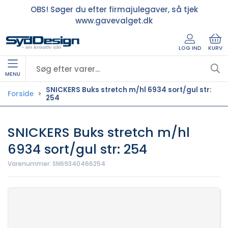
OBS! Søger du efter firmajulegaver, så tjek
www.gavevalget.dk
LOG IND
KURV
MENU
SNICKERS Buks stretch m/hl 6934 sort/gul str:
Forside
254
SNICKERS Buks stretch m/hl
6934 sort/gul str: 254
Varenummer:
SN69340466254