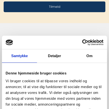
Tilmeld
Stærke 
leverandører

Samtykke
Detaljer
Om
giver større 
udvalg
Denne hjemmeside bruger cookies
Vi bruger cookies til at tilpasse vores indhold og
annoncer, til at vise dig funktioner til sociale medier og til
For at sikre høj kvalitet og stor
at analysere vores trafik. Vi deler også oplysninger om
leveringssikkerhed samarbejder vi
din brug af vores hjemmeside med vores partnere inden
med de største og mest
for sociale medier, annonceringspartnere og
anerkendte leverandører inden for