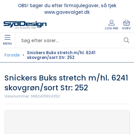
OBS! Søger du efter firmajulegaver, så tjek
www.gavevalget.dk
LOG IND
KURV
MENU
Snickers Buks stretch m/hl. 6241
Forside
skovgrøn/sort Str: 252
Snickers Buks stretch m/hl. 6241
skovgrøn/sort Str: 252
Varenummer:
SN62413904252