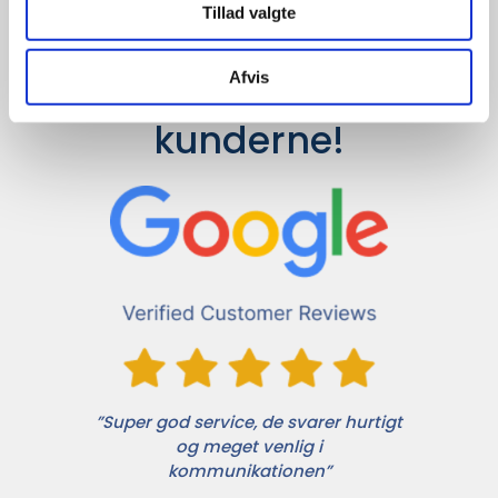
Tillad valgte
Afvis
Det siger 
kunderne!
”Super god service, de svarer hurtigt
og meget venlig i
kommunikationen”