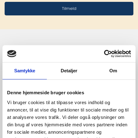
Tilmeld
Stærke 
leverandører

Samtykke
Detaljer
Om
giver større 
udvalg
Denne hjemmeside bruger cookies
Vi bruger cookies til at tilpasse vores indhold og
annoncer, til at vise dig funktioner til sociale medier og til
For at sikre høj kvalitet og stor
at analysere vores trafik. Vi deler også oplysninger om
leveringssikkerhed samarbejder vi
din brug af vores hjemmeside med vores partnere inden
med de største og mest
for sociale medier, annonceringspartnere og
anerkendte leverandører inden for