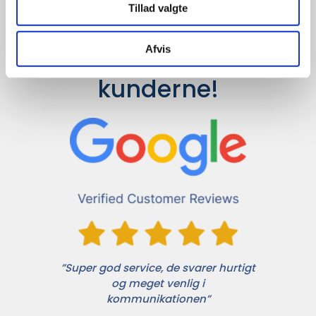
Tillad valgte
Afvis
Det siger 
kunderne!
”Super god service, de svarer hurtigt
og meget venlig i
kommunikationen”