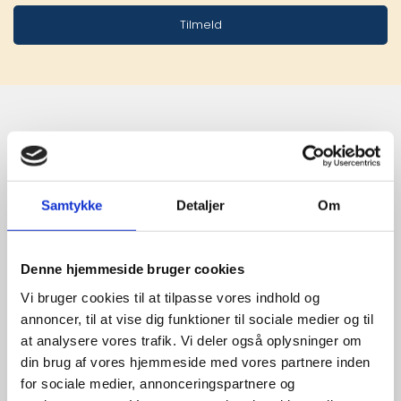
Tilmeld
Stærke 
leverandører

Samtykke
Detaljer
Om
giver større 
udvalg
Denne hjemmeside bruger cookies
Vi bruger cookies til at tilpasse vores indhold og
annoncer, til at vise dig funktioner til sociale medier og til
For at sikre høj kvalitet og stor
at analysere vores trafik. Vi deler også oplysninger om
leveringssikkerhed samarbejder vi
din brug af vores hjemmeside med vores partnere inden
med de største og mest
for sociale medier, annonceringspartnere og
anerkendte leverandører inden for