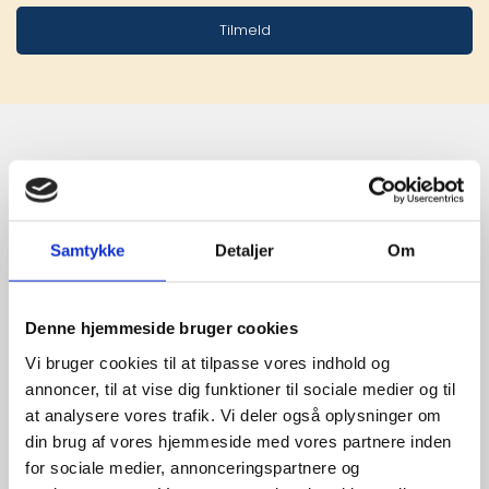
Tilmeld
Stærke 
leverandører

Samtykke
Detaljer
Om
giver større 
udvalg
Denne hjemmeside bruger cookies
Vi bruger cookies til at tilpasse vores indhold og
annoncer, til at vise dig funktioner til sociale medier og til
For at sikre høj kvalitet og stor
at analysere vores trafik. Vi deler også oplysninger om
leveringssikkerhed samarbejder vi
din brug af vores hjemmeside med vores partnere inden
med de største og mest
for sociale medier, annonceringspartnere og
anerkendte leverandører inden for