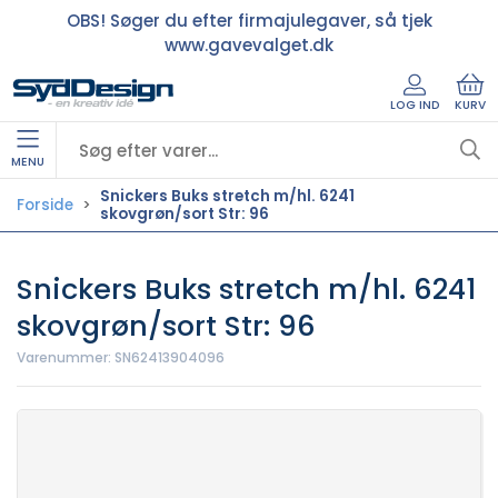
OBS! Søger du efter firmajulegaver, så tjek
www.gavevalget.dk
LOG IND
KURV
MENU
Snickers Buks stretch m/hl. 6241
Forside
skovgrøn/sort Str: 96
Snickers Buks stretch m/hl. 6241
skovgrøn/sort Str: 96
Varenummer:
SN62413904096