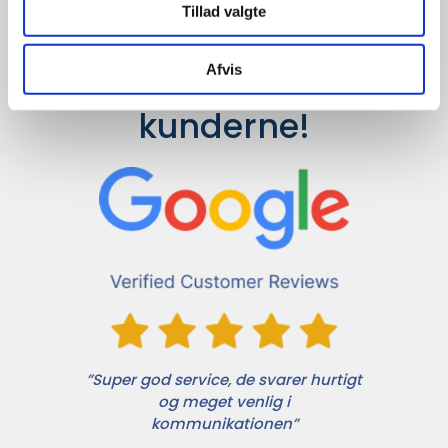
Tillad valgte
Afvis
Det siger 
kunderne!
”Super god service, de svarer hurtigt
og meget venlig i
kommunikationen”