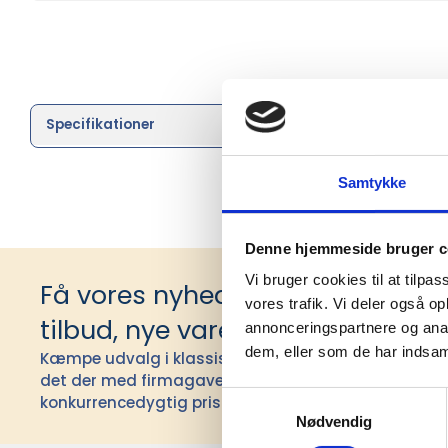
Specifikationer
Brand
Samtykke
Denne hjemmeside bruger c
Vi bruger cookies til at tilpas
Få vores nyhedsbrev med infor
vores trafik. Vi deler også 
tilbud, nye varer og andet godt
annonceringspartnere og anal
dem, eller som de har indsaml
Kæmpe udvalg i klassiske og nyskabende gaveidéer t
det der med firmagaver, og har ydet god personlig s
Samtykkevalg
konkurrencedygtig pris siden 1991.
Nødvendig