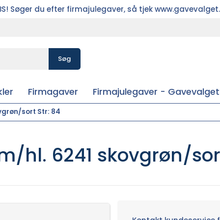
S! Søger du efter firmajulegaver, så tjek www.gavevalget
Søg
ler
Firmagaver
Firmajulegaver - Gavevalget
vgrøn/sort Str: 84
m/hl. 6241 skovgrøn/sort