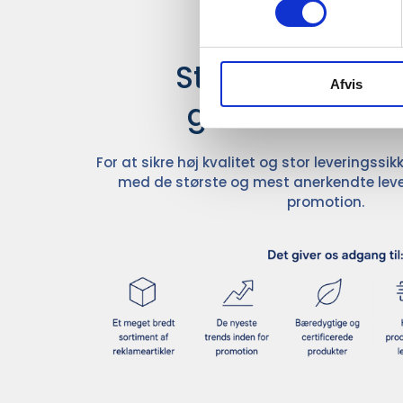
Stærke leverand
Afvis
giver større u
For at sikre høj kvalitet og stor leveringss
med de største og mest anerkendte leve
promotion.