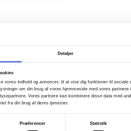
Snickers
Detaljer
ookies
se vores indhold og annoncer, til at vise dig funktioner til sociale
mation om
oplysninger om din brug af vores hjemmeside med vores partnere i
ysepartnere. Vores partnere kan kombinere disse data med andr
et fra din brug af deres tjenester.
il din virksomhed. Vi kan
ervice til en
Præferencer
Statistik