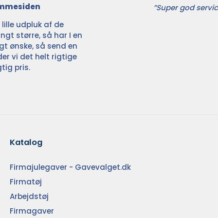
jemmesiden
”Super god servic
ille udpluk af de
ngt større, så har I en
ligt ønske, så send en
der vi det helt rigtige
tig pris.
Katalog
Firmajulegaver - Gavevalget.dk
Firmatøj
Arbejdstøj
Firmagaver