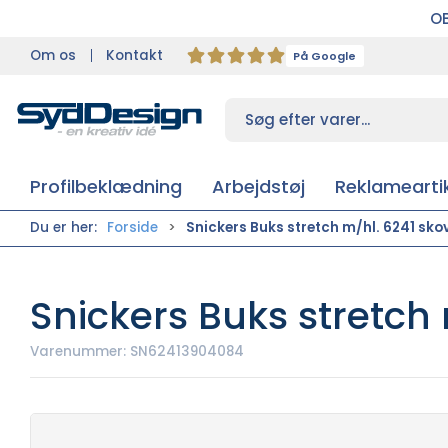
OB
Om os
Kontakt
På Google
Profilbeklædning
Arbejdstøj
Reklameartik
Du er her:
Forside
Snickers Buks stretch m/hl. 6241 sko
Snickers Buks stretch 
Varenummer:
SN62413904084