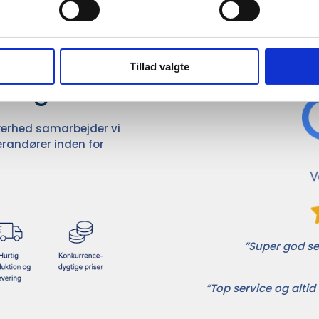
Det 
ører

Tillad valgte
dvalg
ikkerhed samarbejder vi
randører inden for
”Super god ser
”Top service og altid 