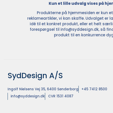
Kun et lille udvalg vises på h
Produkterne på hjemmesiden er kun et l
reklameartikler, vi kan skaffe. Udvalget er la
idé til et konkret produkt, eller et helt sær
forespørgsel til
info@syddesign.dk
, så fin
produkt til en konkurrence dyg
SydDesign A/S
Ingolf Nielsens Vej 35, 6400 Sønderborg
+45 7412 8500
info@syddesign.dk
CVR 1531 4087