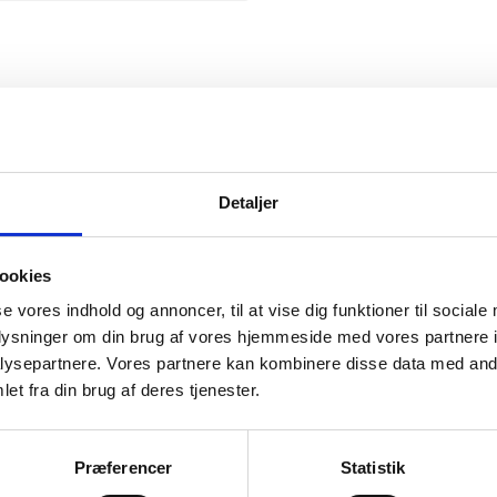
Snickers
Detaljer
ookies
se vores indhold og annoncer, til at vise dig funktioner til sociale
mation om
oplysninger om din brug af vores hjemmeside med vores partnere i
ysepartnere. Vores partnere kan kombinere disse data med andr
et fra din brug af deres tjenester.
il din virksomhed. Vi kan
ervice til en
Præferencer
Statistik