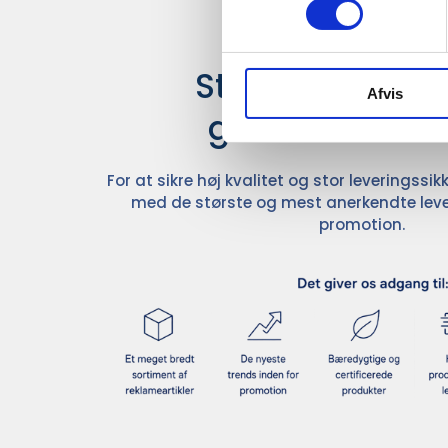
Stærke leverand
Afvis
giver større u
For at sikre høj kvalitet og stor leveringss
med de største og mest anerkendte leve
promotion.