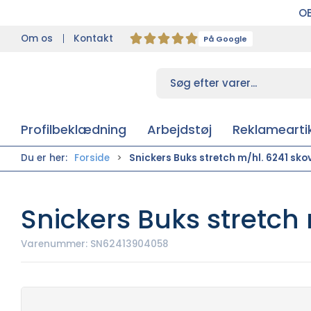
OB
Om os
Kontakt
På Google
Profilbeklædning
Arbejdstøj
Reklameartik
Du er her:
Forside
Snickers Buks stretch m/hl. 6241 sko
Snickers Buks stretch 
Varenummer:
SN62413904058