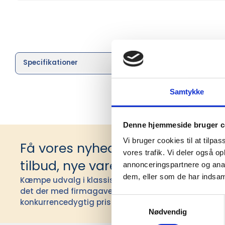
Specifikationer
Brand
Samtykke
Denne hjemmeside bruger c
Vi bruger cookies til at tilpas
Få vores nyhedsbrev med infor
vores trafik. Vi deler også 
tilbud, nye varer og andet godt
annonceringspartnere og anal
dem, eller som de har indsaml
Kæmpe udvalg i klassiske og nyskabende gaveidéer t
det der med firmagaver, og har ydet god personlig s
Samtykkevalg
konkurrencedygtig pris siden 1991.
Nødvendig