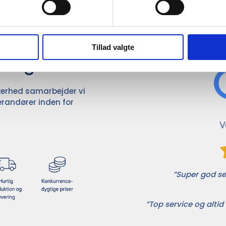
Det 
ører

Tillad valgte
dvalg
ikkerhed samarbejder vi
randører inden for
”Super god ser
”Top service og altid 