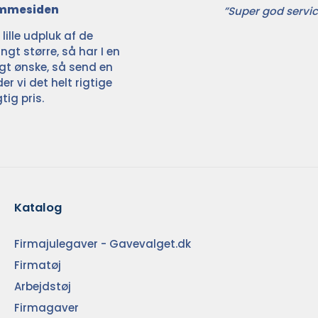
jemmesiden
”Super god servic
ille udpluk af de
ngt større, så har I en
ligt ønske, så send en
der vi det helt rigtige
tig pris.
Katalog
Firmajulegaver - Gavevalget.dk
Firmatøj
Arbejdstøj
Firmagaver