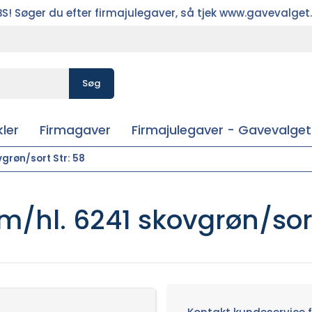
S! Søger du efter firmajulegaver, så tjek www.gavevalget
Søg
ler
Firmagaver
Firmajulegaver - Gavevalget
vgrøn/sort Str: 58
m/hl. 6241 skovgrøn/sort