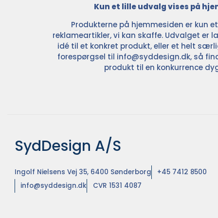
Kun et lille udvalg vises på h
Produkterne på hjemmesiden er kun et l
reklameartikler, vi kan skaffe. Udvalget er la
idé til et konkret produkt, eller et helt sær
forespørgsel til
info@syddesign.dk
, så fin
produkt til en konkurrence dyg
SydDesign A/S
Ingolf Nielsens Vej 35, 6400 Sønderborg
+45 7412 8500
info@syddesign.dk
CVR 1531 4087