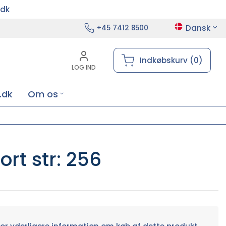
.dk
Dansk
+45 7412 8500
Indkøbskurv (0)
LOG IND
.dk
Om os
rt str: 256