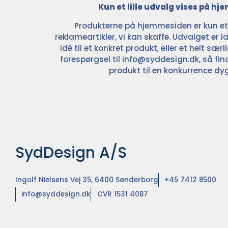
Kun et lille udvalg vises på h
Produkterne på hjemmesiden er kun et l
reklameartikler, vi kan skaffe. Udvalget er la
idé til et konkret produkt, eller et helt sær
forespørgsel til
info@syddesign.dk
, så fin
produkt til en konkurrence dyg
SydDesign A/S
Ingolf Nielsens Vej 35, 6400 Sønderborg
+45 7412 8500
info@syddesign.dk
CVR 1531 4087