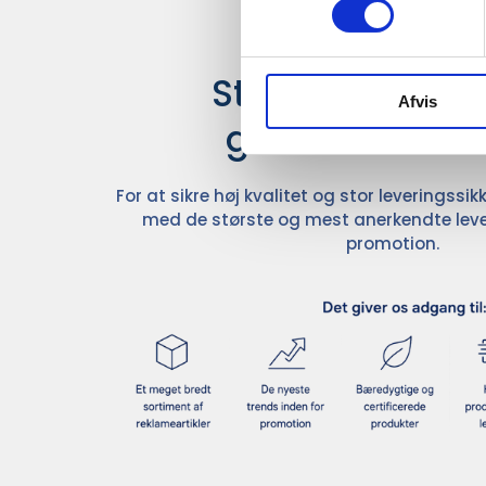
Stærke leverand
Afvis
giver større u
For at sikre høj kvalitet og stor leveringss
med de største og mest anerkendte leve
promotion.