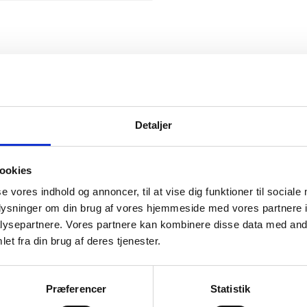
Snickers
Detaljer
ookies
se vores indhold og annoncer, til at vise dig funktioner til sociale
mation om
oplysninger om din brug af vores hjemmeside med vores partnere i
ysepartnere. Vores partnere kan kombinere disse data med andr
et fra din brug af deres tjenester.
il din virksomhed. Vi kan
ervice til en
Præferencer
Statistik