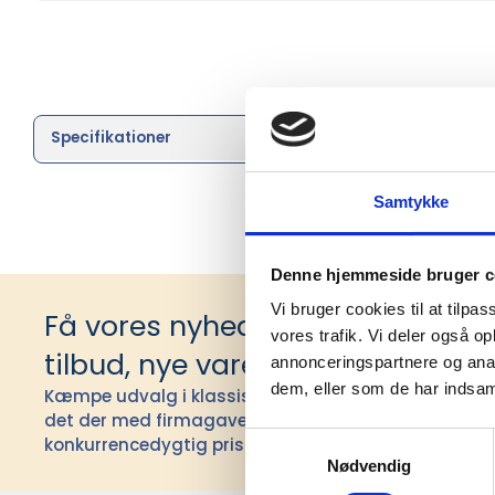
Specifikationer
Brand
Samtykke
Denne hjemmeside bruger c
Vi bruger cookies til at tilpas
Få vores nyhedsbrev med infor
vores trafik. Vi deler også 
tilbud, nye varer og andet godt
annonceringspartnere og anal
dem, eller som de har indsaml
Kæmpe udvalg i klassiske og nyskabende gaveidéer t
det der med firmagaver, og har ydet god personlig s
Samtykkevalg
konkurrencedygtig pris siden 1991.
Nødvendig