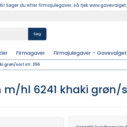
S! Søger du efter firmajulegaver, så tjek www.gavevalget
Søg
ler
Firmagaver
Firmajulegaver - Gavevalget
i grøn/sort str: 256
 m/hl 6241 khaki grøn/so