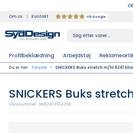
OB
Om os
Kontakt
På Google
Profilbeklædning
Arbejdstøj
Reklameartik
Du er her:
Forside
SNICKERS Buks stretch m/hl 6241 khak
SNICKERS Buks stretch
Varenummer:
SN62413104256