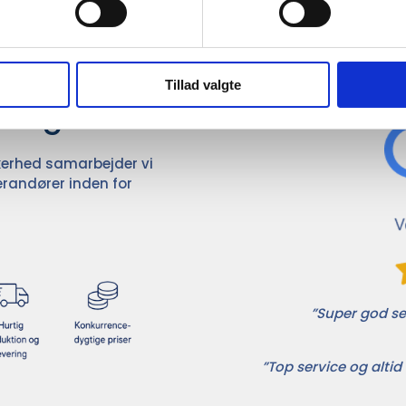
Det 
ører

Tillad valgte
dvalg
ikkerhed samarbejder vi
randører inden for
”Super god ser
”Top service og altid 