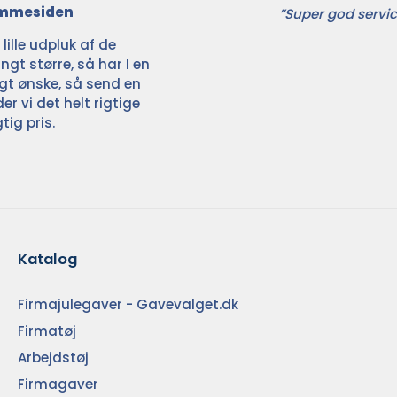
jemmesiden
”Super god servic
ille udpluk af de
ngt større, så har I en
ligt ønske, så send en
der vi det helt rigtige
tig pris.
Katalog
Firmajulegaver - Gavevalget.dk
Firmatøj
Arbejdstøj
Firmagaver