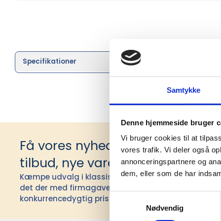
Specifikationer
Brand
Samtykke
Denne hjemmeside bruger c
Vi bruger cookies til at tilpas
Få vores nyhedsbrev med infor
vores trafik. Vi deler også 
tilbud, nye varer og andet godt
annonceringspartnere og anal
dem, eller som de har indsaml
Kæmpe udvalg i klassiske og nyskabende gaveidéer t
det der med firmagaver, og har ydet god personlig s
Samtykkevalg
konkurrencedygtig pris siden 1991.
Nødvendig