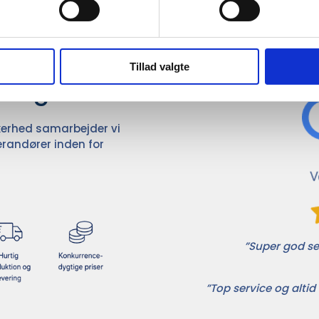
Det 
ører

Tillad valgte
dvalg
ikkerhed samarbejder vi
randører inden for
”Super god ser
”Top service og altid 