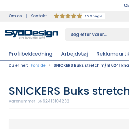
OB
Om os
Kontakt
På Google
Profilbeklædning
Arbejdstøj
Reklameartik
Du er her:
Forside
SNICKERS Buks stretch m/hl 6241 khak
SNICKERS Buks stretch 
Varenummer:
SN62413104232