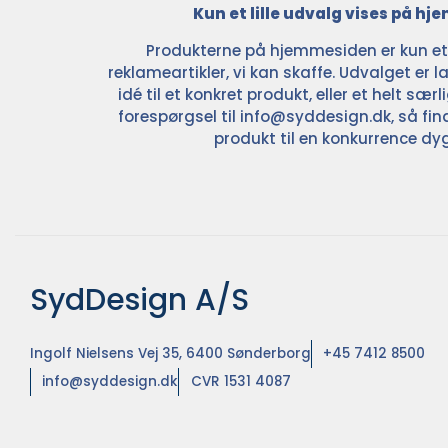
Kun et lille udvalg vises på h
Produkterne på hjemmesiden er kun et l
reklameartikler, vi kan skaffe. Udvalget er la
idé til et konkret produkt, eller et helt sær
forespørgsel til
info@syddesign.dk
, så fin
produkt til en konkurrence dyg
SydDesign A/S
Ingolf Nielsens Vej 35, 6400 Sønderborg
+45 7412 8500
info@syddesign.dk
CVR 1531 4087