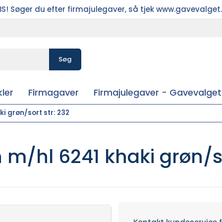
S! Søger du efter firmajulegaver, så tjek www.gavevalget
Søg
ler
Firmagaver
Firmajulegaver - Gavevalget
i grøn/sort str: 232
m/hl 6241 khaki grøn/so