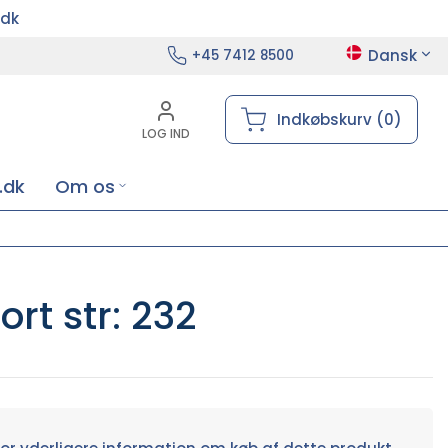
.dk
Dansk
+45 7412 8500
Indkøbskurv (0)
LOG IND
.dk
Om os
rt str: 232