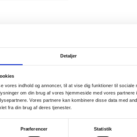
Snickers
Detaljer
ookies
se vores indhold og annoncer, til at vise dig funktioner til sociale
mation om
oplysninger om din brug af vores hjemmeside med vores partnere i
ysepartnere. Vores partnere kan kombinere disse data med andr
et fra din brug af deres tjenester.
il din virksomhed. Vi kan
ervice til en
Præferencer
Statistik