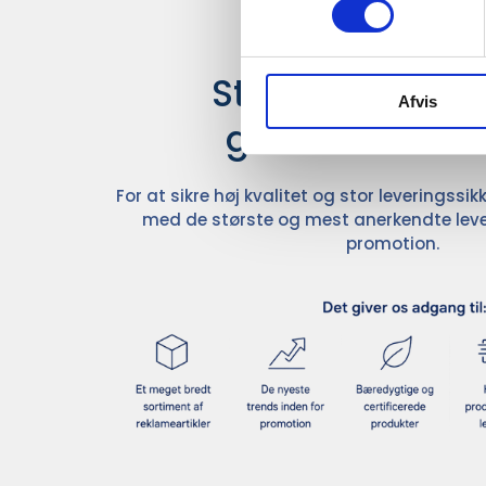
Stærke leverand
Afvis
giver større u
For at sikre høj kvalitet og stor leveringss
med de største og mest anerkendte leve
promotion.