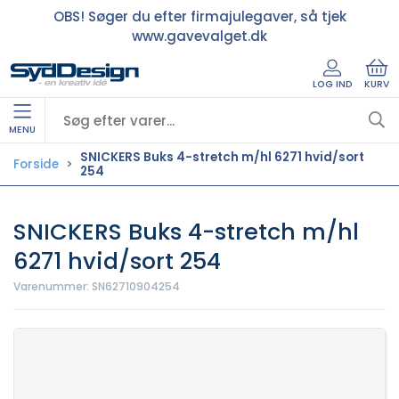
OBS! Søger du efter firmajulegaver, så tjek
www.gavevalget.dk
LOG IND
KURV
MENU
SNICKERS Buks 4-stretch m/hl 6271 hvid/sort
Forside
254
SNICKERS Buks 4-stretch m/hl
6271 hvid/sort 254
Varenummer:
SN62710904254