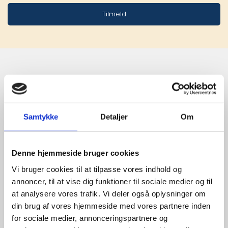
Tilmeld
Stærke 
leverandører

Samtykke
Detaljer
Om
giver større 
udvalg
Denne hjemmeside bruger cookies
Vi bruger cookies til at tilpasse vores indhold og
annoncer, til at vise dig funktioner til sociale medier og til
For at sikre høj kvalitet og stor
at analysere vores trafik. Vi deler også oplysninger om
leveringssikkerhed samarbejder vi
din brug af vores hjemmeside med vores partnere inden
med de største og mest
for sociale medier, annonceringspartnere og
anerkendte leverandører inden for