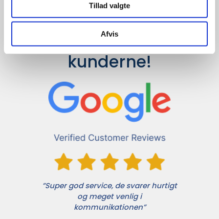
Tillad valgte
Afvis
Det siger 
kunderne!
”Super god service, de svarer hurtigt
og meget venlig i
kommunikationen”