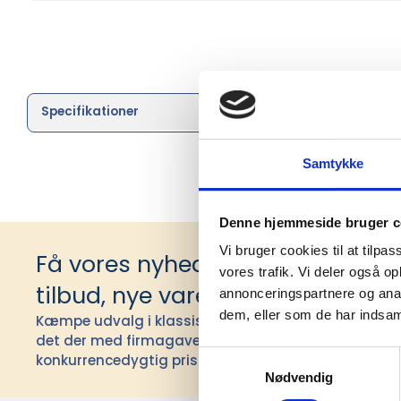
Specifikationer
Brand
Samtykke
Denne hjemmeside bruger c
Vi bruger cookies til at tilpas
Få vores nyhedsbrev med infor
vores trafik. Vi deler også 
tilbud, nye varer og andet godt
annonceringspartnere og anal
dem, eller som de har indsaml
Kæmpe udvalg i klassiske og nyskabende gaveidéer t
det der med firmagaver, og har ydet god personlig s
Samtykkevalg
konkurrencedygtig pris siden 1991.
Nødvendig