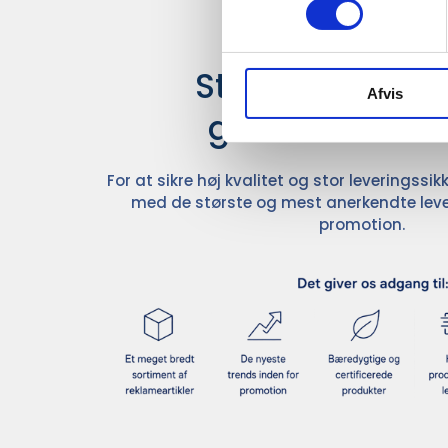
Stærke leverand
Afvis
giver større u
For at sikre høj kvalitet og stor leveringss
med de største og mest anerkendte leve
promotion.