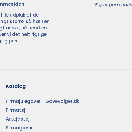
jemmesiden
”Super god servic
ille udpluk af de
ngt større, så har I en
ligt ønske, så send en
der vi det helt rigtige
tig pris.
Katalog
Firmajulegaver - Gavevalget.dk
Firmatøj
Arbejdstøj
Firmagaver