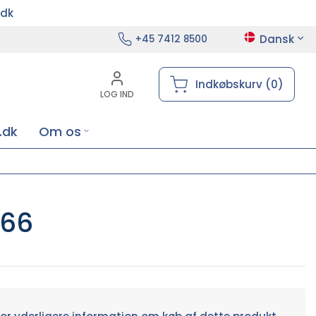
.dk
Dansk
+45 7412 8500
Indkøbskurv (0)
LOG IND
.dk
Om os
166