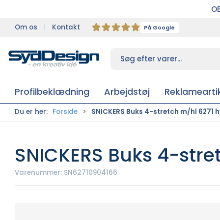
OB
Om os
Kontakt
På Google
Profilbeklædning
Arbejdstøj
Reklameartik
Du er her:
Forside
SNICKERS Buks 4-stretch m/hl 6271 h
SNICKERS Buks 4-stret
Varenummer:
SN62710904166