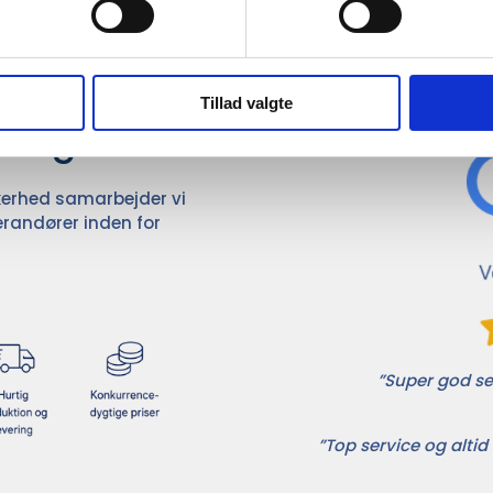
Det 
ører

Tillad valgte
dvalg
ikkerhed samarbejder vi
randører inden for
”Super god ser
”Top service og altid 