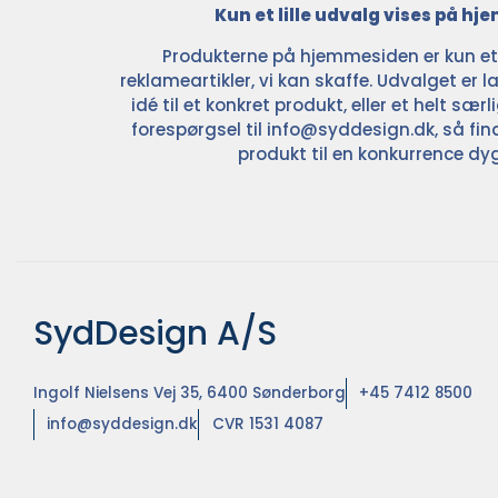
Kun et lille udvalg vises på h
Produkterne på hjemmesiden er kun et l
reklameartikler, vi kan skaffe. Udvalget er la
idé til et konkret produkt, eller et helt sær
forespørgsel til
info@syddesign.dk
, så fin
produkt til en konkurrence dyg
SydDesign A/S
Ingolf Nielsens Vej 35, 6400 Sønderborg
+45 7412 8500
info@syddesign.dk
CVR 1531 4087