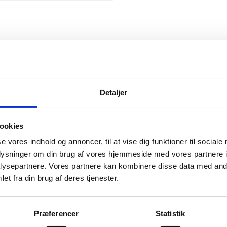
Snickers
Detaljer
ookies
se vores indhold og annoncer, til at vise dig funktioner til sociale
mation om
oplysninger om din brug af vores hjemmeside med vores partnere i
ysepartnere. Vores partnere kan kombinere disse data med andr
et fra din brug af deres tjenester.
il din virksomhed. Vi kan
ervice til en
Præferencer
Statistik