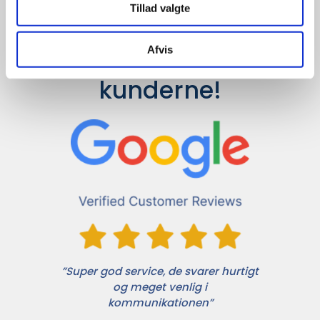
Tillad valgte
Afvis
Det siger 
kunderne!
”Super god service, de svarer hurtigt
og meget venlig i
kommunikationen”