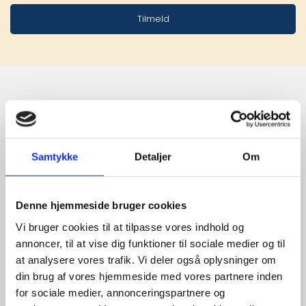
Tilmeld
Stærke 
leverandører

Samtykke
Detaljer
Om
giver større 
udvalg
Denne hjemmeside bruger cookies
Vi bruger cookies til at tilpasse vores indhold og
annoncer, til at vise dig funktioner til sociale medier og til
For at sikre høj kvalitet og stor
at analysere vores trafik. Vi deler også oplysninger om
leveringssikkerhed samarbejder vi
din brug af vores hjemmeside med vores partnere inden
med de største og mest
for sociale medier, annonceringspartnere og
anerkendte leverandører inden for