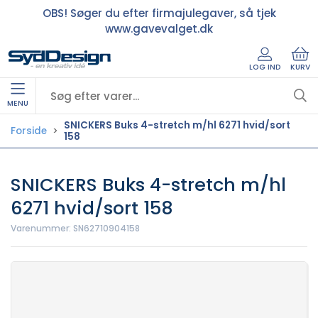
OBS! Søger du efter firmajulegaver, så tjek
www.gavevalget.dk
LOG IND
KURV
MENU
SNICKERS Buks 4-stretch m/hl 6271 hvid/sort
Forside
158
SNICKERS Buks 4-stretch m/hl
6271 hvid/sort 158
Varenummer:
SN62710904158