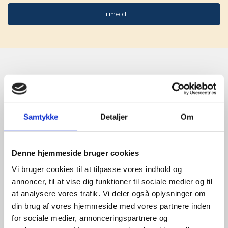
Tilmeld
Stærke 
leverandører

Samtykke
Detaljer
Om
giver større 
udvalg
Denne hjemmeside bruger cookies
Vi bruger cookies til at tilpasse vores indhold og
annoncer, til at vise dig funktioner til sociale medier og til
For at sikre høj kvalitet og stor
at analysere vores trafik. Vi deler også oplysninger om
leveringssikkerhed samarbejder vi
din brug af vores hjemmeside med vores partnere inden
med de største og mest
for sociale medier, annonceringspartnere og
anerkendte leverandører inden for