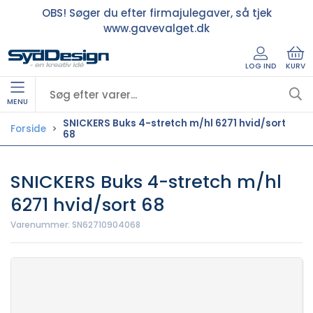
OBS! Søger du efter firmajulegaver, så tjek
www.gavevalget.dk
LOG IND
KURV
MENU
SNICKERS Buks 4-stretch m/hl 6271 hvid/sort
Forside
68
SNICKERS Buks 4-stretch m/hl
6271 hvid/sort 68
Varenummer:
SN62710904068