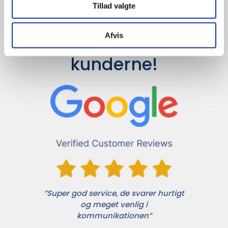
Tillad valgte
Afvis
Det siger 
kunderne!
”Super god service, de svarer hurtigt
og meget venlig i
kommunikationen”