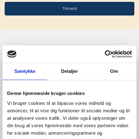
Tilmeld
Stærke 
leverandører

Samtykke
Detaljer
Om
giver større 
udvalg
Denne hjemmeside bruger cookies
Vi bruger cookies til at tilpasse vores indhold og
annoncer, til at vise dig funktioner til sociale medier og til
For at sikre høj kvalitet og stor
at analysere vores trafik. Vi deler også oplysninger om
leveringssikkerhed samarbejder vi
din brug af vores hjemmeside med vores partnere inden
med de største og mest
for sociale medier, annonceringspartnere og
anerkendte leverandører inden for