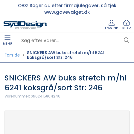
OBS! Søger du efter firmajulegaver, så tjek
www.gavevalget.dk
LOG IND
KURV
MENU
SNICKERS AW buks stretch m/hl 6241
Forside
koksgrå/sort Str: 246
SNICKERS AW buks stretch m/hl
6241 koksgrå/sort Str: 246
Varenummer:
SN62415804246