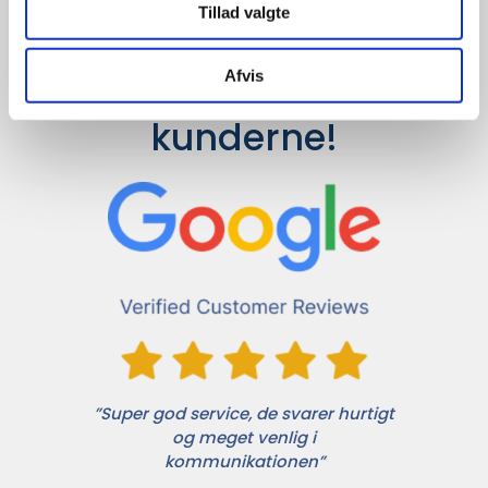
Tillad valgte
Afvis
Det siger 
kunderne!
”Super god service, de svarer hurtigt
og meget venlig i
kommunikationen”