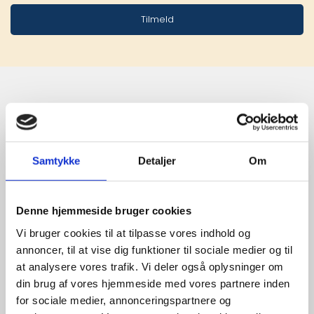
Tilmeld
Stærke 
leverandører

Samtykke
Detaljer
Om
giver større 
udvalg
Denne hjemmeside bruger cookies
Vi bruger cookies til at tilpasse vores indhold og
annoncer, til at vise dig funktioner til sociale medier og til
For at sikre høj kvalitet og stor
at analysere vores trafik. Vi deler også oplysninger om
leveringssikkerhed samarbejder vi
din brug af vores hjemmeside med vores partnere inden
med de største og mest
for sociale medier, annonceringspartnere og
anerkendte leverandører inden for