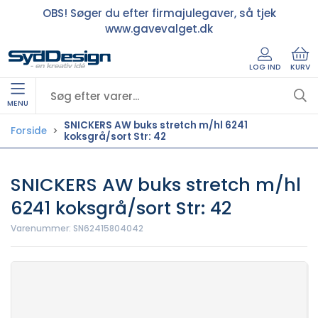
OBS! Søger du efter firmajulegaver, så tjek
www.gavevalget.dk
LOG IND
KURV
MENU
SNICKERS AW buks stretch m/hl 6241
Forside
koksgrå/sort Str: 42
SNICKERS AW buks stretch m/hl
6241 koksgrå/sort Str: 42
Varenummer:
SN62415804042