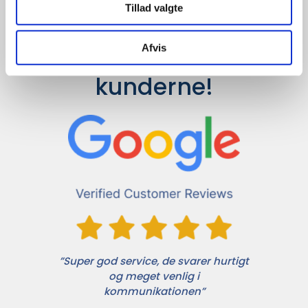
Tillad valgte
Afvis
Det siger 
kunderne!
”Super god service, de svarer hurtigt
og meget venlig i
kommunikationen”