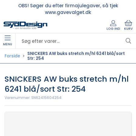
OBS! Søger du efter firmajulegaver, så tjek
www.gavevalget.dk
LOG IND
KURV
MENU
SNICKERS AW buks stretch m/hl 6241 blå/sort
Forside
Str: 254
SNICKERS AW buks stretch m/hl
6241 blå/sort Str: 254
Varenummer:
SN62415604254