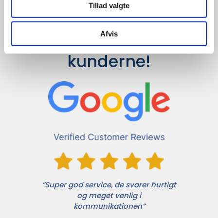
Tillad valgte
Afvis
Det siger 
kunderne!
”Super god service, de svarer hurtigt
og meget venlig i
kommunikationen”