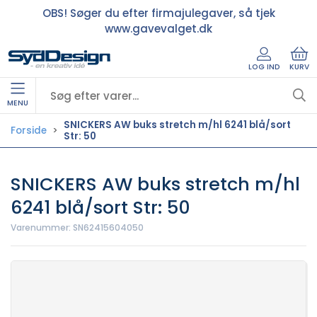
OBS! Søger du efter firmajulegaver, så tjek
www.gavevalget.dk
LOG IND
KURV
MENU
SNICKERS AW buks stretch m/hl 6241 blå/sort
Forside
Str: 50
SNICKERS AW buks stretch m/hl
6241 blå/sort Str: 50
Varenummer:
SN62415604050