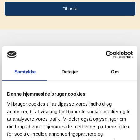
Tilmeld
Stærke 
leverandører

Samtykke
Detaljer
Om
giver større 
udvalg
Denne hjemmeside bruger cookies
Vi bruger cookies til at tilpasse vores indhold og
annoncer, til at vise dig funktioner til sociale medier og til
For at sikre høj kvalitet og stor
at analysere vores trafik. Vi deler også oplysninger om
leveringssikkerhed samarbejder vi
din brug af vores hjemmeside med vores partnere inden
med de største og mest
for sociale medier, annonceringspartnere og
anerkendte leverandører inden for