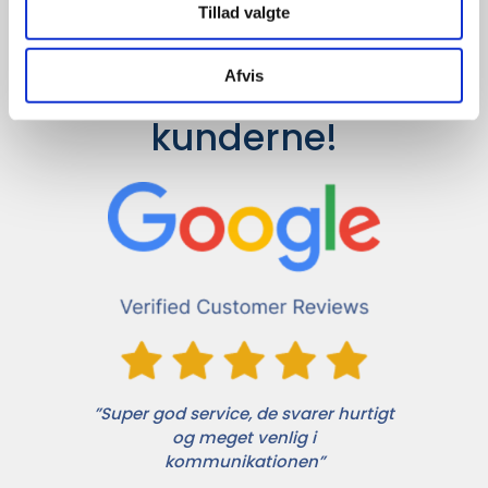
Tillad valgte
Afvis
Det siger 
kunderne!
”Super god service, de svarer hurtigt
og meget venlig i
kommunikationen”