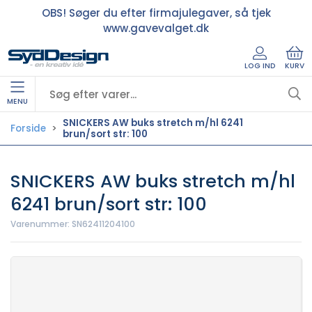
OBS! Søger du efter firmajulegaver, så tjek
www.gavevalget.dk
LOG IND
KURV
MENU
SNICKERS AW buks stretch m/hl 6241
Forside
brun/sort str: 100
SNICKERS AW buks stretch m/hl
6241 brun/sort str: 100
Varenummer:
SN62411204100