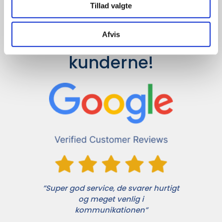
Tillad valgte
Afvis
Det siger 
kunderne!
”Super god service, de svarer hurtigt
og meget venlig i
kommunikationen”