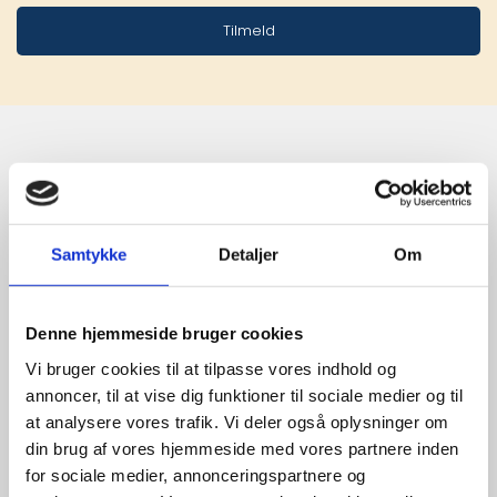
Tilmeld
Stærke 
leverandører

Samtykke
Detaljer
Om
giver større 
udvalg
Denne hjemmeside bruger cookies
Vi bruger cookies til at tilpasse vores indhold og
annoncer, til at vise dig funktioner til sociale medier og til
For at sikre høj kvalitet og stor
at analysere vores trafik. Vi deler også oplysninger om
leveringssikkerhed samarbejder vi
din brug af vores hjemmeside med vores partnere inden
med de største og mest
for sociale medier, annonceringspartnere og
anerkendte leverandører inden for